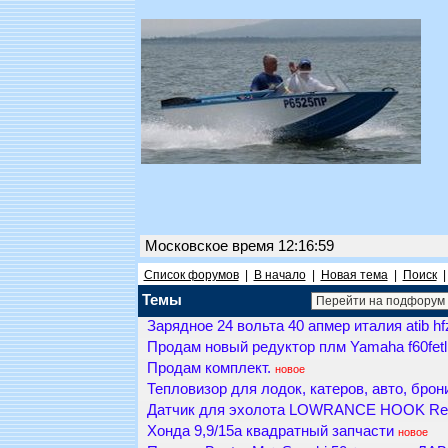
Московское время 12:16:59
Список форумов
|
В начало
|
Новая тема
|
Поиск
Темы
Зарядное 24 вольта 40 апмер италия atib h
Продам новый редуктор плм Yamaha f60fetl 
Продам комплект.
новое
Тепловизор для лодок, катеров, авто, брон
Датчик для эхолота LOWRANCE HOOK Reve
Хонда 9,9/15а квадратный запчасти
новое