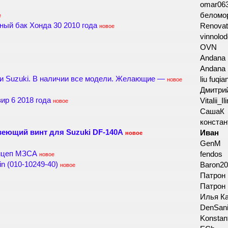
omar06
беломо
е
ный бак Хонда 30 2010 года
Renovat
новое
vinnolo
OVN
Andana
Andana
 Suzuki. В наличии все модели. Желающие —
liu fuqi
новое
Дмитри
р 6 2018 года
Vitalii_Il
новое
СашаК
констан
еющий винт для Suzuki DF-140A
Иван
новое
GenM
ицеп МЗСА
fendos
новое
n (010-10249-40)
Baron2
новое
Патрон
Патрон
Илья К
DenSan
Konstan