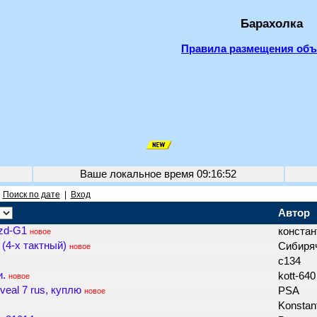
Барахолка
Правила размещения об
Ваше локальное время
09:16:52
|
Поиск по дате
|
Вход
Автор
fzd-G1
констан
новое
(4-х тактный)
Сибиря
новое
с134
и.
kott-64
новое
al 7 rus, куплю
PSA
новое
Konstan