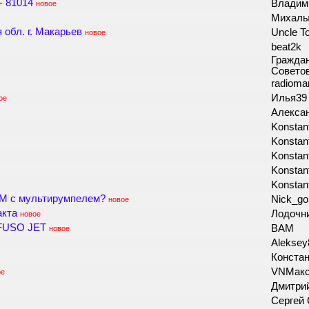
- 81014
Владим
новое
Михалы
обл. г. Макарьев
Uncle 
новое
beat2k
Гражда
Совето
radiom
Илья3
ое
Алекс
Konstan
Konstan
Konstan
Konstan
Konstan
5М с мультирумпелем?
Nick_go
новое
акта
Лодочн
новое
 FUSO JET
BAM
новое
Alekse
Конста
VNМак
ое
Дмитри
Сергей