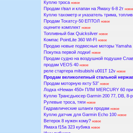
Куплю троса
новое
Продам г/вал и клапан на Ямаху 6-8 2т
ново
Куплю тахометр и указатель трима, топлив
Продам Тохатсу-50 ЕПТОЛ
новое
оцените комплект
новое
Топливный бак Quicksilver
новое
Компас PointLite 360 WI-FI
новое
Продаю новые подвесные моторы Yamaha и
Покупка первой лодки!
новое
Продам судно на воздушной подушке Слави
продам VEOS 40
новое
реле стартера mitsubishi u001T 12v
новое
Продам великолепный стальной нержав
Продам моторную яхту 53"
новое
Лодка «Неман 450» ПЛМ MERCURY 60 пр
Куплю Трансдьюсер Garmin 200 77, DB, 8-pi
Рулевые троса, тяги
новое
Гидравлические шланги продам
новое
Куплю датчик для Garmin Echo 100
новое
Ветерок 8 нужен кому?
новое
Ямаха f15a 323 кубика
новое