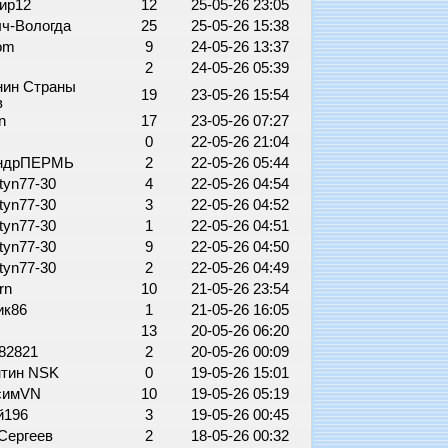
ир12
12
25-05-26 23:05
ч-Вологда
25
25-05-26 15:38
Tom
9
24-05-26 13:37
2
24-05-26 05:39
нин Страны
19
23-05-26 15:54
в
an
17
23-05-26 07:27
9
0
22-05-26 21:04
андрПЕРМЬ
2
22-05-26 05:44
tyn77-30
4
22-05-26 04:54
tyn77-30
3
22-05-26 04:52
tyn77-30
1
22-05-26 04:51
tyn77-30
9
22-05-26 04:50
tyn77-30
2
22-05-26 04:49
rn
10
21-05-26 23:54
ик86
1
21-05-26 16:05
13
20-05-26 06:20
y82821
2
20-05-26 00:09
нтин NSK
0
19-05-26 15:01
симVN
10
19-05-26 05:19
й196
3
19-05-26 00:45
 Сергеев
2
18-05-26 00:32