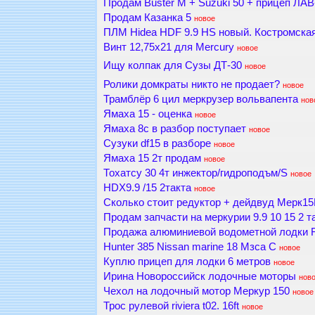
Продам Buster M + Suzuki 50 + прицеп ЛАВ
Продам Казанка 5
новое
ПЛМ Hidea HDF 9.9 HS новый. Костромская 
Винт 12,75х21 для Mercury
новое
Ищу колпак для Сузы ДТ-30
новое
Ролики домкраты никто не продает?
новое
Трамблёр 6 цил меркрузер вольвапента
нов
Ямаха 15 - оценка
новое
Ямаха 8с в разбор поступает
новое
Сузуки df15 в разборе
новое
Ямаха 15 2т продам
новое
Тохатсу 30 4т инжектор/гидроподъм/S
новое
HDX9.9 /15 2такта
новое
Сколько стоит редуктор + дейдвуд Мерк1
Продам запчасти на меркурии 9.9 10 15 2 т
Продажа алюминиевой водометной лодки
Hunter 385 Nissan marine 18 Мзса C
новое
Куплю прицеп для лодки 6 метров
новое
Ирина Новороссийск лодочные моторы
нов
Чехол на лодочный мотор Меркур 150
новое
Трос рулевой riviera t02. 16ft
новое