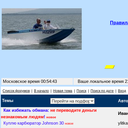
Правил
Московское время 00:54:43
Ваше локальное время
2
Список форумов
|
В начало
|
Новая тема
|
Поиск
|
Поиск по дате
|
Вход
Темы
Авт
Как избежать обмана:
не переводите деньги
Ива
незнакомым людям
!
новое
Куплю карбюратор Johnson 30
ylitk
новое