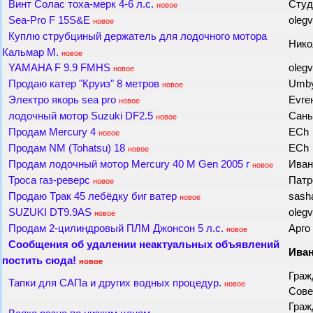
Винт Солас тоха-мерк 4-6 л.с.
Студ
новое
Sea-Pro F 15S&E
olegv
новое
Куплю струбциный держатель для лодочного мотора
Нико
Кальмар М.
новое
YAMAHA F 9.9 FMHS
olegv
новое
Продаю катер "Круиз" 8 метров
Umb
новое
Электро якорь sea pro
Еvге
новое
лодочный мотор Suzuki DF2.5
Сан
новое
Продам Mercury 4
ECh
новое
Продам NM (Tohatsu) 18
ECh
новое
Продам лодочный мотор Mercury 40 M Gen 2005 г
Иван
новое
Троса газ-реверс
Пат
новое
Продаю Трак 45 лебёдку биг ватер
sas
новое
SUZUKI DT9.9AS
olegv
новое
Продам 2-цилиндровый ПЛМ Джонсон 5 л.с.
Арго
новое
Сообщения об удалении неактуальных объявлений
Ива
постить сюда!
новое
Граж
Тапки для САПа и других водных процедур.
новое
Сов
Граж