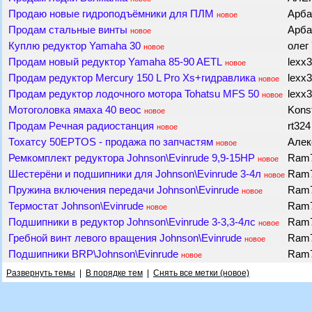
Продаю новые гидроподъёмники для ПЛМ
Арб
новое
Продам стальные винты
Арб
новое
Куплю редуктор Yamaha 30
олег
новое
Продам новый редуктор Yamaha 85-90 AETL
lexx
новое
Продам редуктор Mercury 150 L Pro Xs+гидравлика
lexx
новое
Продам редуктор лодочного мотора Tohatsu MFS 50
lexx
новое
Мотоголовка ямаха 40 веос
Kons
новое
Продам Pечная рaдиостанция
rt32
новое
Тохатсу 50EPTOS - продажа по запчастям
Але
новое
Ремкомплект редуктора Johnson\Evinrude 9,9-15HP
Ram
новое
Шестерёни и подшипники для Johnson\Evinrude 3-4л
Ram
новое
Пружина включения передачи Johnson\Evinrude
Ram
новое
Термостат Johnson\Evinrude
Ram
новое
Подшипники в редуктор Johnson\Evinrude 3-3,3-4лс
Ram
новое
Гребной винт левого вращения Johnson\Evinrude
Ram
новое
Подшипники BRP\Johnson\Evinrude
Ram
новое
Развернуть темы
|
В порядке тем
|
Снять все метки (новое)