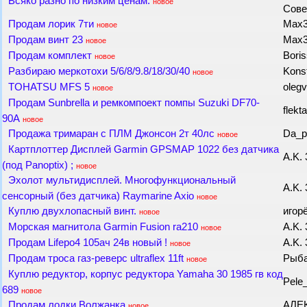
Всяко разно по низким ценам.
новое
Сов
Продам лорик 7ти
Max
новое
Продам винт 23
Max
новое
Продам комплект
Bori
новое
Разбираю меркотохи 5/6/8/9.8/18/30/40
Kons
новое
TOHATSU MFS 5
olegv
новое
Продам Sunbrella и ремкомпоект помпы Suzuki DF70-
flekt
90A
новое
Продажа тримаран с ПЛМ Джонсон 2т 40лс
Da_p
новое
Картплоттер Дисплей Garmin GPSMAP 1022 без датчика
A.K.
(под Panoptix) ;
новое
Эхолот мультидисплей. Многофункциональный
A.K.
сенсорный (без датчика) Raymarine Axio
новое
Куплю двухлопасный винт.
игор
новое
Морская магнитола Garmin Fusion ra210
A.K.
новое
Продам Lifepo4 105ач 24в новый !
A.K.
новое
Продам троса газ-реверс ultraflex 11ft
Рыба
новое
Куплю редуктор, корпус редуктора Yamaha 30 1985 гв код
Pele
689
новое
Продам лодки Волжанка
АЛЕ
новое