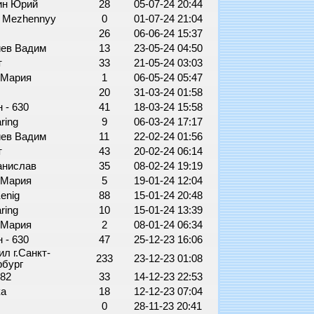
ин Юрий
28
05-07-24 20:44
s Mezhennyy
0
01-07-24 21:04
t
26
06-06-24 15:37
иев Вадим
13
23-05-24 04:50
т
33
21-05-24 03:03
-Мария
1
06-05-24 05:47
20
31-03-24 01:58
 - 630
41
18-03-24 15:58
ring
9
06-03-24 17:17
иев Вадим
11
22-02-24 01:56
т
43
20-02-24 06:14
анислав
35
08-02-24 19:19
-Мария
5
19-01-24 12:04
Kenig
88
15-01-24 20:48
ring
10
15-01-24 13:39
-Мария
2
08-01-24 06:34
 - 630
47
25-12-23 16:06
л г.Санкт-
233
23-12-23 01:08
рбург
82
33
14-12-23 22:53
ка
18
12-12-23 07:04
0
28-11-23 20:41