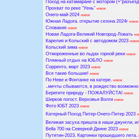
Поход на катамаране с мотором (+”разъездн
Прохват по реке "Уень"
новое
Онего-май-2024
новое
Южная Ладога. открытие сезона 2024г
новое
Словакия
новое
Новая Ладога-Великий Новгород-Ловать
но
Карелия и Кольский с автодомом 2023
новое
Кольский зима
новое
Отмороженные во льдах горной реки
новое
Пляжный отдых на ЮБЛО
новое
Сорренто, март 2023
новое
Все такие большие!
новое
По Неве и Фонтанке на катере.
новое
..мечты сбываются, в рождество возможно 
Берегите природу - ПОЖАЛУЙСТА!
новое
Ширков погост. Верховья Волги
новое
Фото ЮБТ 2023
новое
Катерный Поход Питер-Онего-Питер 2023
н
Великая засуха пришла в наши джунгли, 
Bella 700 на Северной Двине 2023
новое
Путятин-2023. Картинки прошедшего лета.