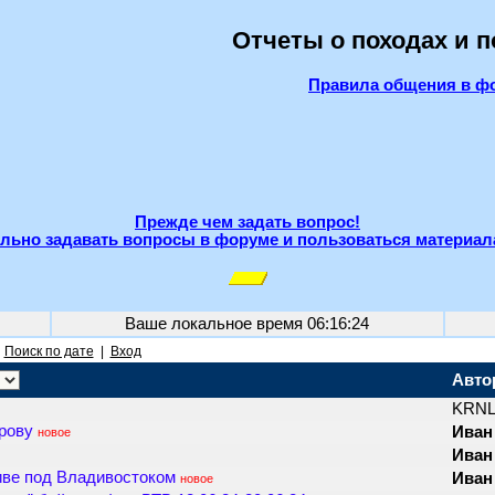
Отчеты о походах и 
Правила общения в ф
Прежде чем задать вопрос!
льно задавать вопросы в форуме и пользоваться материал
Ваше локальное время
06:16:24
|
Поиск по дате
|
Вход
Авто
KRN
трову
Иван
новое
Иван
иве под Владивостоком
Иван
новое