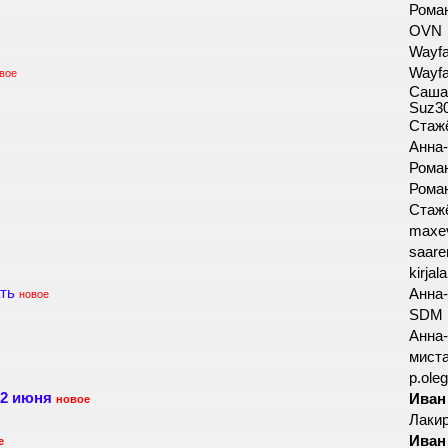
Роман
OVN
Wayfa
Wayfa
вое
Саша 
Suz3
Стаж
Анна
Роман
Роман
Стаж
maxe
saar
kirjal
ть
Анна
новое
SDM
Анна
мист
p.ole
12 июня
Иван
новое
Лаки
Иван
е