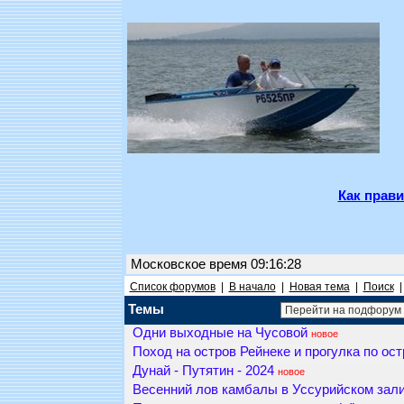
Как прави
Московское время 09:16:28
Список форумов
|
В начало
|
Новая тема
|
Поиск
Темы
Одни выходные на Чусовой
новое
Поход на остров Рейнеке и прогулка по ос
Дунай - Путятин - 2024
новое
Весенний лов камбалы в Уссурийском зал