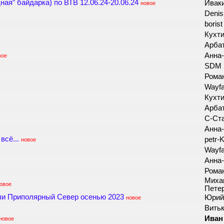
ая” байдарка) по ВТВ 12.06.24-20.06.24
Ивак
новое
Deni
boris
Кухт
Арба
Анна
вое
SDM
Роман
Wayfa
Кухт
Арба
С-Ст
Анна
всё...
petr-
новое
Wayfa
Анна
Роман
Михаи
овое
Пете
или Приполярный Север осенью 2023
Юрий
новое
Вить
Иван
новое