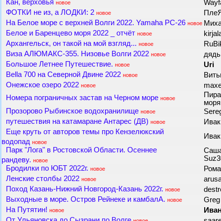
Кан, верховья
Wayf
новое
ФОТКИ не из, а ЛОДКИ: 2
Пле
новое
На Белое море с верхней Волги 2022. Yamaha PC-26
Миха
новое
Белое и Баренцево моря 2022 _ отчёт
kirja
новое
Архангельск, он такой на мой взгляд...
RuBi
новое
Виза АЛЮМАКС-355. Низовье Волги 2022
дядь
новое
Большое Летнее Путешествие.
Uri
новое
Bella 700 на Северной Двине 2022
Вить
новое
Онежское озеро 2022
max
новое
Пира
Номера пограничных застав на Черном море
новое
мор
Прозорово Рыбинское водохранилище
Sere
новое
путешествия на катамаране Антарес (ДВ)
Ива
новое
Еще круть от авторов темы про Кензелюкский
Ива
водопад
новое
Парк "Лога" в Ростовской Области. Осеннее
Саша
Suz3
рандеву.
новое
Бродилки по ЮБТ 2022г.
Рома
новое
Ленские столбы 2022
arus
новое
Поход Казань-Нижний Новгород-Казань 2022г.
dest
новое
Выходные в море. Остров Рейнеке и камбалА.
Gre
новое
На Путятин!
Ива
новое
От Ульяновска до Сызрани по Волге
saa
новое