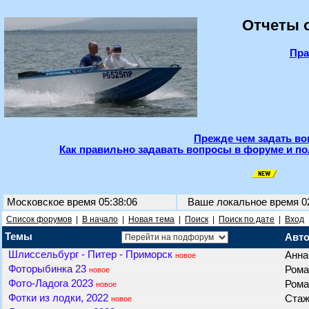
Отчеты о
Пра
Прежде чем задать во
Как правильно задавать вопросы в форуме и по
Московское время 05:38:06
Ваше локальное время
0
Список форумов
|
В начало
|
Новая тема
|
Поиск
|
Поиск по дате
|
Вход
Темы
Авт
Шлиссельбург - Питер - Приморск
Анн
новое
Фоторыбинка 23
Рома
новое
Фото-Ладога 2023
Рома
новое
Фотки из лодки, 2022
Ста
новое