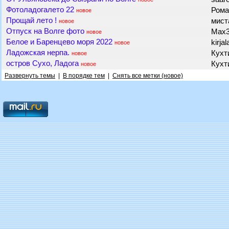
Фотоладогалето 22
Рома
новое
Прощай лето !
мис
новое
Отпуск на Волге фото
Max
новое
Белое и Баренцево моря 2022
kirja
новое
Ладожская нерпа.
Кухт
новое
остров Сухо, Ладога
Кухт
новое
Развернуть темы
|
В порядке тем
|
Снять все метки (новое)