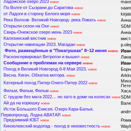
Ладожское озеро 2023
max
новое
По Волге от Сызрани до Саратова
saa
новое
от Ладоги в сторону Белого моря
kirja
новое
Река Волхов- Великий Новгород- река Ловать
Анн
новое
Открыли сезон на Оке
SD
новое
Свирь-Онежское озеро июнь 2023
Анн
новое
Калязинский вестник
мис
новое
Открытие навигации 2023. Магадан
p.ol
новое
Фото, размещённые в "Покатушках" 8~12 июня
Ива
новое
Расконсервировал Ветрогон и вышел
Лаки
новое
Сообщение о проблемах на сервере
Ива
новое
Поход в Великий Новгород 6-8 Мая 2023.
Бор
новое
Весна. Кигач. Обкатка мотора.
Arkk
новое
Миха
Катерный поход Питер-Онего-Питер 2022
новое
Пете
Фильм, Фильм, Фильм
Хас
новое
С трудом без мата 2022… но зато в доме на колесах
SD
новое
Ай да на корюшку
Вал
новое
Исток Большого Енисея. Озеро Кара-Балык.
andr
Первопроход. Лодка АВАТАР.
новое
Предзимний ЮБТ
Рома
новое
Кинзелюкский водопад - поход в неизвестность
Wayf
новое