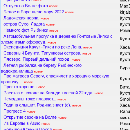
мис
новое
Отпуск на Волге фото
Max
новое
Белое и Баренцево моря 2022
kirja
новое
Ладожская нерпа.
Кухт
новое
остров Сухо, Ладога
Кухт
новое
Немного фот Рыбинки
Рома
новое
Автомобильная прогулка в деревню Гонтовые Липки с
Кухт
элементами оффроуд.
новое
Экспедиция Качуг -Тикси по реке Лена.
Хас
новое
Северный Баунти. Типунковы острова.
Кухт
новое
Пяозеро. Первый дальний поход.
Кухт
новое
Летняя рыбалка на берегу Рыбинского
Бур
водохранилища
новое
Про матроса Серегу, спасжилет и хорошую морскую
Кухт
практику....
новое
Просто хорошо.
Вит
новое
Рассказ о походе на Кильдин весной 22года.
Кухт
новое
Чемоданы тоже плавают...
Smol
новое
Родина слышит, Родина знает (с).
Хас
новое
Прогресс 4
Rah
новое
Открытие сезона на Волге
мис
новое
Из Европы в Азию
Рома
новое
Большой Южный Поход
Миха
новое