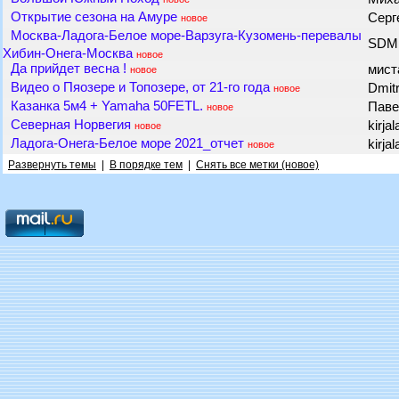
Открытие сезона на Амуре
Серг
новое
Москва-Ладога-Белое море-Варзуга-Кузомень-перевалы
SD
Хибин-Онега-Москва
новое
Да прийдет весна !
мис
новое
Видео о Пяозере и Топозере, от 21-го года
Dmit
новое
Казанка 5м4 + Yamaha 50FETL.
Паве
новое
Северная Норвегия
kirja
новое
Ладога-Онега-Белое море 2021_отчет
kirja
новое
Развернуть темы
|
В порядке тем
|
Снять все метки (новое)