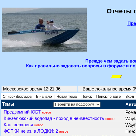
Отчеты о
Пра
Прежде чем задать во
Как правильно задавать вопросы в форуме и по
Московское время 12:21:36
Ваше локальное время
0
Список форумов
|
В начало
|
Новая тема
|
Поиск
|
Поиск по дате
|
Вход
Темы
Авт
Предзимний ЮБТ
Рома
новое
Кинзелюкский водопад - поход в неизвестность
Wayf
новое
Кан, верховья
Wayf
новое
ФОТКИ не из, а ЛОДКИ: 2
Пле
новое