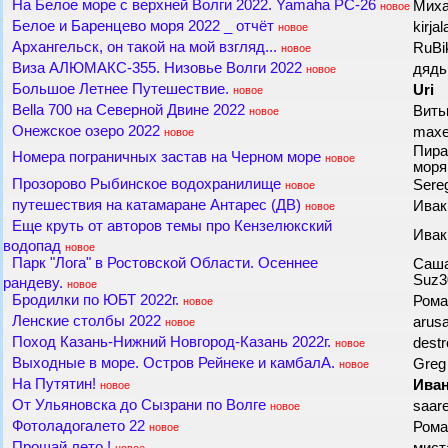
На Белое море с верхней Волги 2022. Yamaha PC-26
Миха
новое
Белое и Баренцево моря 2022 _ отчёт
kirja
новое
Архангельск, он такой на мой взгляд...
RuBi
новое
Виза АЛЮМАКС-355. Низовье Волги 2022
дядь
новое
Большое Летнее Путешествие.
Uri
новое
Bella 700 на Северной Двине 2022
Вить
новое
Онежское озеро 2022
max
новое
Пира
Номера пограничных застав на Черном море
новое
мор
Прозорово Рыбинское водохранилище
Sere
новое
путешествия на катамаране Антарес (ДВ)
Ива
новое
Еще круть от авторов темы про Кензелюкский
Ива
водопад
новое
Парк "Лога" в Ростовской Области. Осеннее
Саша
Suz3
рандеву.
новое
Бродилки по ЮБТ 2022г.
Рома
новое
Ленские столбы 2022
arus
новое
Поход Казань-Нижний Новгород-Казань 2022г.
dest
новое
Выходные в море. Остров Рейнеке и камбалА.
Gre
новое
На Путятин!
Ива
новое
От Ульяновска до Сызрани по Волге
saa
новое
Фотоладогалето 22
Рома
новое
Прощай лето !