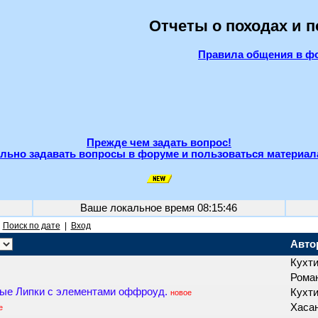
Отчеты о походах и 
Правила общения в ф
Прежде чем задать вопрос!
льно задавать вопросы в форуме и пользоваться материал
Ваше локальное время
08:15:46
|
Поиск по дате
|
Вход
Авто
Кухт
Роман
вые Липки с элементами оффроуд.
Кухт
новое
Хаса
е