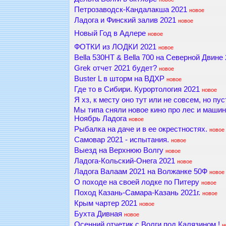
Петрозаводск-Кандалакша 2021
новое
Ладога и Финский залив 2021
новое
Новый Год в Адлере
новое
ФОТКИ из ЛОДКИ 2021
новое
Bella 530HT & Bella 700 на Северной Двине
Grek отчет 2021 будет?
новое
Buster L в шторм на ВДХР
новое
Где то в Сибири. Курортология 2021
новое
Я хз, к месту оно тут или не совсем, но пус
Мы типа сняли новое кино про лес и машинк
Ноябрь Ладога
новое
Рыбалка на даче и в ее окрестностях.
новое
Самовар 2021 - испытания.
новое
Выезд на Верхнюю Волгу
новое
Ладога-Кольский-Онега 2021
новое
Ладога Валаам 2021 на Волжанке 50Ф
новое
О походе на своей лодке по Питеру
новое
Поход Казань-Самара-Казань 2021г.
новое
Крым чартер 2021
новое
Бухта Дивная
новое
Осенний отчетик с Волги под Калязином !
н