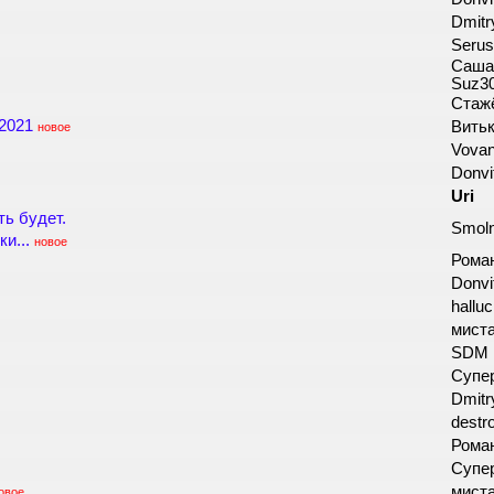
Dmitr
Seru
Саша 
Suz3
Стаж
 2021
Вить
новое
Vova
Donvi
Uri
ть будет.
Smol
и...
новое
Роман
Donvi
hallu
мист
SDM
Супе
Dmitr
destr
Роман
Супе
мист
овое