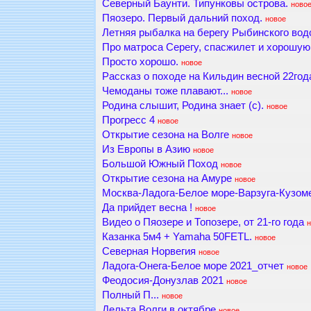
Северный Баунти. Типунковы острова.
ново
Пяозеро. Первый дальний поход.
новое
Летняя рыбалка на берегу Рыбинского во
Про матроса Серегу, спасжилет и хорошую 
Просто хорошо.
новое
Рассказ о походе на Кильдин весной 22год
Чемоданы тоже плавают...
новое
Родина слышит, Родина знает (с).
новое
Прогресс 4
новое
Открытие сезона на Волге
новое
Из Европы в Азию
новое
Большой Южный Поход
новое
Открытие сезона на Амуре
новое
Москва-Ладога-Белое море-Варзуга-Кузом
Да прийдет весна !
новое
Видео о Пяозере и Топозере, от 21-го года
н
Казанка 5м4 + Yamaha 50FETL.
новое
Северная Норвегия
новое
Ладога-Онега-Белое море 2021_отчет
новое
Феодосия-Донузлав 2021
новое
Полный П...
новое
Дельта Волги в октябре
новое