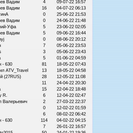
иев Вадим
4
09-07-22 16:57
иев Вадим
16
04-07-22 06:13
тинА
0
25-06-22 21:53
иев Вадим
0
24-06-22 21:48
лий-Уфа
5
23-06-22 02:05
иев Вадим
5
09-06-22 16:44
nyj
0
08-06-22 20:12
н
7
05-06-22 23:53
s
3
05-06-22 23:43
а
5
01-06-22 04:59
 - 630
81
18-05-22 07:43
ил ATV_Travel
13
18-05-22 04:58
ей (27RUS)
28
12-05-22 11:08
11
24-04-22 20:30
а
15
22-04-22 18:48
y R.
6
12-04-22 02:47
л Валерьевич
2
27-03-22 22:37
a
0
12-02-22 01:59
a
6
08-02-22 06:42
 - 630
114
04-02-22 04:15
7
26-01-22 16:57
to2015
50
24-01-22 19:36