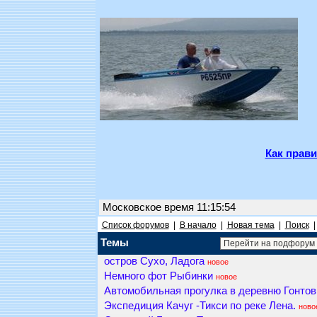
Как прави
Московское время 11:15:54
Список форумов
|
В начало
|
Новая тема
|
Поиск
Темы
остров Сухо, Ладога
новое
Немного фот Рыбинки
новое
Автомобильная прогулка в деревню Гонто
Экспедиция Качуг -Тикси по реке Лена.
ново