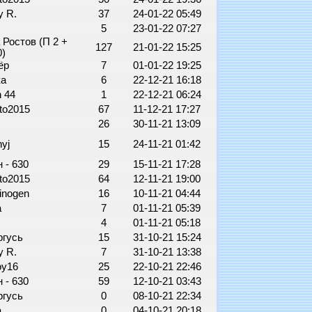
y R.
37
24-01-22 05:49
s
5
23-01-22 07:27
Ростов (П 2 +
127
21-01-22 15:25
0)
ёр
7
01-01-22 19:25
ка
6
22-12-21 16:18
n 44
1
22-12-21 06:24
to2015
67
11-12-21 17:27
26
30-11-21 13:09
nyj
15
24-11-21 01:42
 - 630
29
15-11-21 17:28
to2015
64
12-11-21 19:00
cinogen
16
10-11-21 04:44
а
7
01-11-21 05:39
4
01-11-21 05:18
ргусь
15
31-10-21 15:24
y R.
7
31-10-21 13:38
oy16
25
22-10-21 22:46
 - 630
59
12-10-21 03:43
ргусь
0
08-10-21 22:34
а
0
04-10-21 20:18