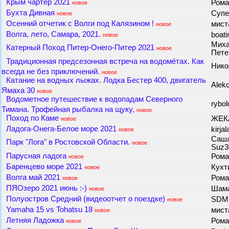
Крым чартер 2021
Рома
новое
Бухта Дивная
Супе
новое
Осенний отчетик с Волги под Калязином !
мис
новое
Волга, лето, Самара, 2021.
boat
новое
Миха
Катерный Поход Питер-Онего-Питер 2021
новое
Пете
Традиционная предсезонная встреча на водомётах. Как
Ник
всегда не без приключений.
новое
Катание на водных лыжах. Лодка Бестер 400, двигатель
Аlek
Ямаха 30
новое
Водометное путешествие к водопадам Северного
rybo
Тимана. Трофейная рыбалка на щуку,
новое
Поход по Каме
ЖЕК
новое
Ладога-Онега-Белое море 2021
kirja
новое
Саша
Парк "Лога" в Ростовской Области.
новое
Suz3
Парусная ладога
Рома
новое
Баренцево море 2021
Кухт
новое
Волга май 2021
Рома
новое
ПЯОзеро 2021 июнь :-)
Шама
новое
Полуостров Средний (видеоотчет о поездке)
SD
новое
Yamaha 15 vs Tohatsu 18
мис
новое
Летняя Ладожка
Рома
новое