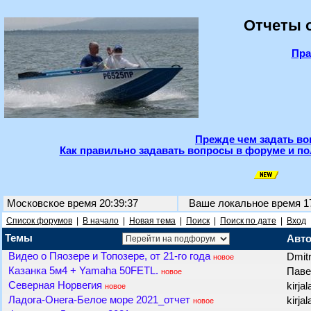
Отчеты о
Пра
Прежде чем задать во
Как правильно задавать вопросы в форуме и по
Московское время 20:39:37
Ваше локальное время
1
Список форумов
|
В начало
|
Новая тема
|
Поиск
|
Поиск по дате
|
Вход
Темы
Авт
Видео о Пяозере и Топозере, от 21-го года
Dmit
новое
Казанка 5м4 + Yamaha 50FETL.
Паве
новое
Северная Норвегия
kirja
новое
Ладога-Онега-Белое море 2021_отчет
kirja
новое