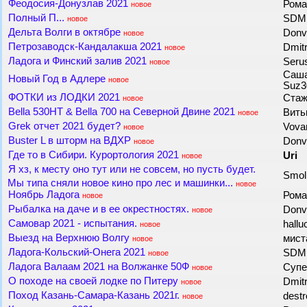
Феодосия-Донузлав 2021
Рома
новое
Полный П...
SD
новое
Дельта Волги в октябре
Donv
новое
Петрозаводск-Кандалакша 2021
Dmit
новое
Ладога и Финский залив 2021
Seru
новое
Саша
Новый Год в Адлере
новое
Suz3
ФОТКИ из ЛОДКИ 2021
Ста
новое
Bella 530HT & Bella 700 на Северной Двине 2021
Вить
новое
Grek отчет 2021 будет?
Vova
новое
Buster L в шторм на ВДХР
Donv
новое
Где то в Сибири. Курортология 2021
Uri
новое
Я хз, к месту оно тут или не совсем, но пусть будет.
Smol
Мы типа сняли новое кино про лес и машинки...
новое
Ноябрь Ладога
Рома
новое
Рыбалка на даче и в ее окрестностях.
Donv
новое
Самовар 2021 - испытания.
hall
новое
Выезд на Верхнюю Волгу
мис
новое
Ладога-Кольский-Онега 2021
SD
новое
Ладога Валаам 2021 на Волжанке 50Ф
Супе
новое
О походе на своей лодке по Питеру
Dmit
новое
Поход Казань-Самара-Казань 2021г.
dest
новое