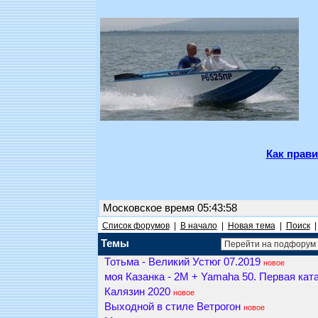
Как прави
Московское время 05:43:58
Список форумов
|
В начало
|
Новая тема
|
Поиск
Темы
Тотьма - Великий Устюг 07.2019
новое
моя Казанка - 2М + Yamaha 50. Первая кат
Калязин 2020
новое
Выходной в стиле Ветрогон
новое