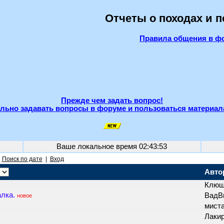
Отчеты о походах и 
Правила общения в ф
Прежде чем задать вопрос!
льно задавать вопросы в форуме и пользоваться материал
Ваше локальное время
02:43:53
|
Поиск по дате
|
Вход
Авто
Клюш
алка.
ВадВ
новое
мист
Лаки