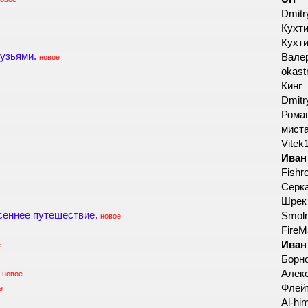
Dmitr
Кухт
Кухт
узьями.
Вале
новое
okast
Кинг
Dmitr
Роман
мист
Vitek
Иван
Fishr
Серк
Шре
сеннее путешествие.
Smol
новое
Fire
Иван
е
Борн
Алек
новое
Флей
е
Al-hi