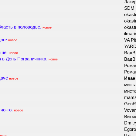
Лаки
SDM
okast
okast
ласть в половодье.
okast
новое
ilmar
оге
VA Pi
новое
YAR
уше.
ВадВ
новое
) в День Пограничника.
ВадВ
новое
Роман
Роман
даче
Иван
новое
мист
мист
mam
GenR
чо-то.
Vova
новое
Вить
Dmitr
Egor
Uri
овое