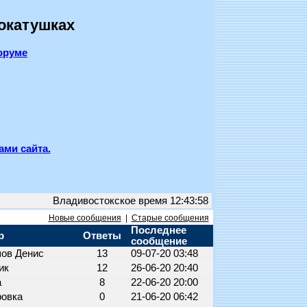
покатушках
оруме
ами сайта.
Владивостокское время 12:43:58
Новые сообщения
|
Старые сообщения
Последнее
р
Ответы
сообщение
ов Денис
13
09-07-20 03:48
ик
12
26-06-20 20:40
а
8
22-06-20 20:00
ровка
0
21-06-20 06:42