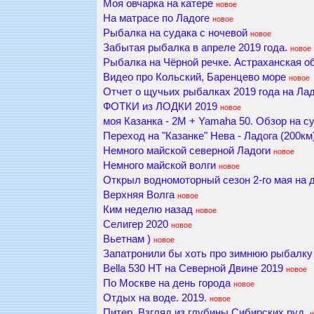
Моя овчарка на катере
новое
На матрасе по Ладоге
новое
Рыбалка на судака с ночевой
новое
Забытая рыбалка в апреле 2019 года.
новое
Рыбалка на Чёрной речке. Астраханская об
Видео про Кольский, Баренцево море
новое
Отчет о щучьих рыбалках 2019 года на Лад
ФОТКИ из ЛОДКИ 2019
новое
моя Казанка - 2М + Yamaha 50. Обзор на с
Переход на "Казанке" Нева - Ладога (200км
Немного майской северной Ладоги
новое
Немного майской волги
новое
Открыл водномоторный сезон 2-го мая на 
Верхняя Волга
новое
Ким неделю назад
новое
Селигер 2020
новое
Вьетнам )
новое
Запатронили бы хоть про зимнюю рыбалку 
Bella 530 HT на Северной Двине 2019
новое
По Москве на день города
новое
Отдых на воде. 2019.
новое
Питер. Взгляд из глубины Сибирских руд.
н