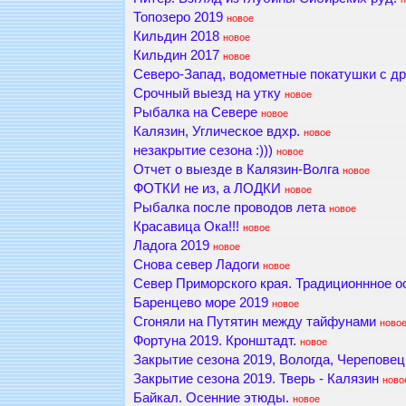
Топозеро 2019
новое
Кильдин 2018
новое
Кильдин 2017
новое
Северо-Запад, водометные покатушки с др
Срочный выезд на утку
новое
Рыбалка на Севере
новое
Калязин, Углическое вдхр.
новое
незакрытие сезона :)))
новое
Отчет о выезде в Калязин-Волга
новое
ФОТКИ не из, а ЛОДКИ
новое
Рыбалка после проводов лета
новое
Красавица Ока!!!
новое
Ладога 2019
новое
Снова север Ладоги
новое
Север Приморского края. Традиционнное о
Баренцево море 2019
новое
Сгоняли на Путятин между тайфунами
ново
Фортуна 2019. Кронштадт.
новое
Закрытие сезона 2019, Вологда, Череповец
Закрытие сезона 2019. Тверь - Калязин
ново
Байкал. Осенние этюды.
новое