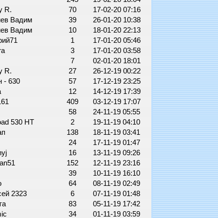
y R.
70
17-02-20 07:16
иев Вадим
39
26-01-20 10:38
иев Вадим
10
18-01-20 22:13
рий71
1
17-01-20 05:46
ra
3
17-01-20 03:58
7
02-01-20 18:01
y R.
27
26-12-19 00:22
 - 630
57
17-12-19 23:25
а
12
14-12-19 17:39
161
409
03-12-19 17:07
58
24-11-19 05:55
oad 530 HT
2
19-11-19 04:10
ап
138
18-11-19 03:41
к
24
17-11-19 01:47
nyj
16
13-11-19 09:26
Man51
152
12-11-19 23:16
39
10-11-19 16:10
о
64
08-11-19 02:49
сей 2323
6
07-11-19 01:48
та
83
05-11-19 17:42
mic
34
01-11-19 03:59