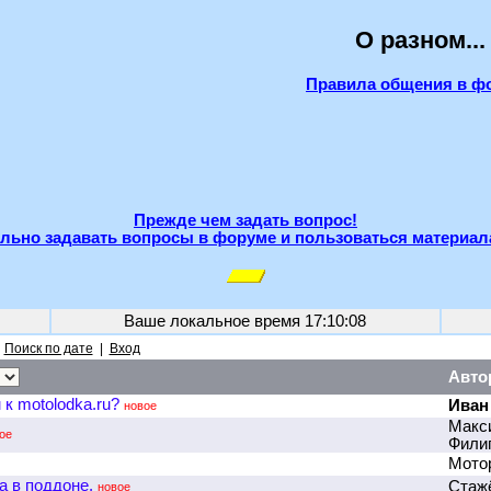
О разном...
Правила общения в ф
Прежде чем задать вопрос!
льно задавать вопросы в форуме и пользоваться материал
Ваше локальное время
17:10:08
|
Поиск по дате
|
Вход
Авто
к motolodka.ru?
Иван
новое
Макс
ое
Фили
Мото
 в поддоне.
Стаж
новое