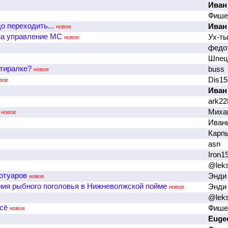
Иван
Фиш
 переходить...
Иван
новое
 на управление МС
Ух-ты
новое
федот
Шпе
стиралке?
buss
новое
Dis1
вое
Иван
ark2
Миха
новое
Иван
Карп
asn
Iron1
@lek
отуаров
Энди
новое
ия рыбного поголовья в Нижневолжской пойме
Энди
новое
@lek
сё
Фиш
новое
Euge