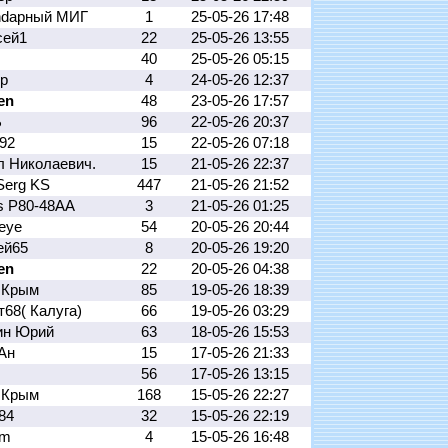
ndарный МИГ
1
25-05-26 17:48
сей1
22
25-05-26 13:55
40
25-05-26 05:15
ер
4
24-05-26 12:37
en
48
23-05-26 17:57
Ъ
96
22-05-26 20:37
592
15
22-05-26 07:18
л Николаевич.
15
21-05-26 22:37
Serg KS
447
21-05-26 21:52
s Р80-48АА
3
21-05-26 01:25
reye
54
20-05-26 20:44
ей65
8
20-05-26 19:20
en
22
20-05-26 04:38
 Крым
85
19-05-26 18:39
68( Калуга)
66
19-05-26 03:29
ин Юрий
63
18-05-26 15:53
Ан
15
17-05-26 21:33
56
17-05-26 13:15
 Крым
168
15-05-26 22:27
284
32
15-05-26 22:19
em
4
15-05-26 16:48