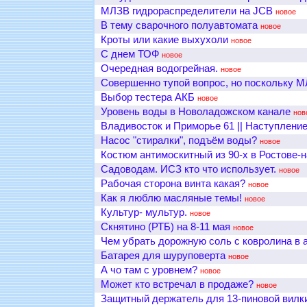
МЛЗВ гидрораспределители на JCB
новое
В тему сварочного полуавтомата
новое
Кроты или какие выхухоли
новое
С днем ТОФ
новое
Очередная водогрейная.
новое
Совершенно тупой вопрос, но поскольку 
Выбор тестера АКБ
новое
Уровень воды в Новоладожском канале
нов
Владивосток и Приморье 61 || Наступлени
Насос "стиралки", подъём воды?
новое
Костюм антимоскитный из 90-х в Ростове-
Садоводам. ИСЗ кто что использует.
новое
Рабочая сторона винта какая?
новое
Как я люблю масляные темы!
новое
Культур- мультур.
новое
Скнятино (РТБ) на 8-11 мая
новое
Чем убрать дорожную соль с ковролина в 
Батарея для шуруповерта
новое
А чо там с уровнем?
новое
Может кто встречал в продаже?
новое
Защитный держатель для 13-пиновой вилк