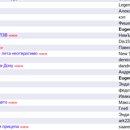
Lege
Алек
кэп
Фиш
Euge
МЛЗВ
Ням
новое
Dis1
Паве
ое
е лета неотвратимо
New 
новое
denis
на-Дону
dand
новое
Андр
Euge
Энди
федот
Ивак
авто
Макс
новое
Глеб
Энди
ark2
и прицепа
saar
новое