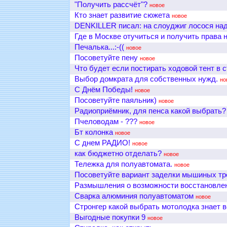
"Получить рассчёт"?
новое
Кто знает развитие сюжета
новое
DENKILLER писал: на слоуджиг лосося надо
Где в Москве отучиться и получить права
Печалька...:-((
новое
Посоветуйте пену
новое
Что будет если постирать ходовой тент в 
Выбор домкрата для собственных нужд.
но
С Днём Победы!
новое
Посоветуйте паяльник)
новое
Радиоприёмник, для пенса какой выбрать?
Пчеловодам - ???
новое
Бт колонка
новое
С днем РАДИО!
новое
как бюджетно отделать?
новое
Тележка для полуавтомата.
новое
Посоветуйте вариант заделки мышиных тр
Размышления о возможности восстановлен
Сварка алюминия полуавтоматом
новое
Стронгер какой выбрать мотолодка знает в
Выгодные покупки 9
новое