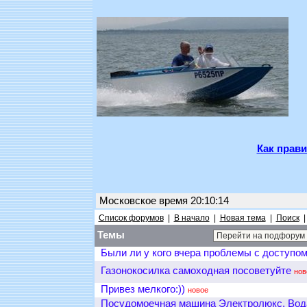
Как прави
Московское время 20:10:14
Список форумов
|
В начало
|
Новая тема
|
Поиск
Темы
Были ли у кого вчера проблемы с доступом 
Газонокосилка самоходная посоветуйте
нов
Привез мелкого:))
новое
Посудомоечная машина Электролюкс. Вода