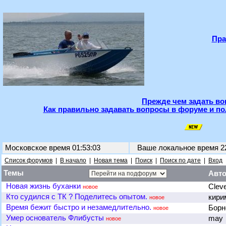
Пра
Прежде чем задать во
Как правильно задавать вопросы в форуме и по
Московское время 01:53:03
Ваше локальное время
2
Список форумов
|
В начало
|
Новая тема
|
Поиск
|
Поиск по дате
|
Вход
Темы
Авт
Новая жизнь буханки
Clev
новое
Кто судился с ТК ? Поделитесь опытом.
кир
новое
Время бежит быстро и незамедлительно.
Бор
новое
Умер основатель Флибусты
may
новое