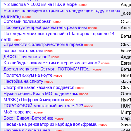
> 2 месяца > 1000 км на ПВХ в море
Андр
новое
Если вы планируете строится в следующем году, то пора
_ale
начинать)
новое
Сотовый поликарбонат
Ста
новое
Посоветуйте преобразователь ржавчины
Алек
новое
По следам моих выступлений о Шантарах - прошло 14
Бэт
лет!!!
новое
Странности с электричеством в гараже
Clev
новое
вопрос мотористам
bas
новое
ДВФО. Почем квт/час?
Алд
новое
Кто нибудь знаком с этим интернет/магазином?
Евге
новое
Достал меня этот Бэтмэн, ПОТОМУ ЧТО:...
Бэт
новое
Полетел аккум на ноуте
Ням
новое
Настойка на спирту
slav
новое
Смотрите какая казанка продается
Clev
новое
Нужен сервис Киа в МО по движкам.
Олеж
новое
МЛЗВ )) Цифровой микроскоп
Ням
новое
ПОРОХОВОЙ монтажный пистолет???
HUN
новое
Моё творение.
Мит
новое
Бокс ; Бивол -Бетербиев
Мар
новое
Насадка на реноватор из карбида вольфрама.
Sav
новое
Нахрена я сюда зашёл...
s49
новое