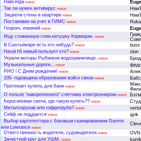
Навсегда
Eug
новое
Так ли нужен антивирус
Ням
новое
Зацвели стены в квартире
Ням
новое
Постановке на учет в ГИМС
Roka
новое
Георгич, извиняй
Eug
новое
Граж
Ищу сламанную спин.катушку Корморан.
новое
Сов
В Сыктывкаре есть кто нибудь?
bus
новое
Haval h5 новый пользует кто?
slon
новое
Украли моторы Рыбинкое водохранилище.
Брод
новое
Музыкальные дороги...
федо
новое
РИО ! С Днем рождения!
Алек
новое
105- годовщина образования войск связи
Баб
новое
Макс
Протекает купель для бани
новое
Фил
О пользе "навороченного" счётчика электроэнергии
Бэт
новое
Керосиновая свеча, где такую купить??
Сту
новое
Металлорукав или гофротруба?
verto
новое
Сейф не поддается
igrik
новое
Выбор картплоттера с боковым сканированием Garmin
Clev
или Lowrance
новое
Ответственность водителя, судоводителя
OV
новое
Зачистной круг для УШМ.
kon4
новое