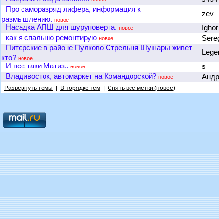
Про саморазряд лифера, информация к
zev
размышлению.
новое
Насадка АПШ для шуруповерта.
Igho
новое
как я спальню ремонтирую
Sere
новое
Питерские в районе Пулково Стрельня Шушары живет
Lege
кто?
новое
И все таки Матиз..
s
новое
Владивосток, автомаркет на Командорской?
Анд
новое
Развернуть темы
|
В порядке тем
|
Снять все метки (новое)