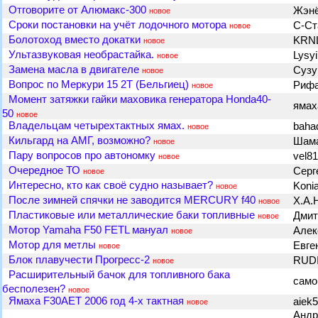
Отговорите от Алюмакс-300
Жэн
новое
Сроки постановки на учёт лодочного мотора
С-Ст
новое
Болотоход вместо докатки
KRN
новое
Ультазвуковая необрастайка.
Lysy
новое
Замена масла в двигателе
Суз
новое
Вопрос по Меркури 15 2Т (Бельгиец)
Риф
новое
Момент затяжки гайки маховика генератора Honda40-
яма
50
новое
Владельцам четырехтактных ямах.
baha
новое
Кильгард на АМГ, возможно?
Шама
новое
Пару вопросов про автономку
vel8
новое
Очередное ТО
Сер
новое
Интересно, кто как своё судно называет?
Koni
новое
После зимней спячки не заводится MERCURY f40
X.A.
новое
Пластиковые или металлические баки топливные
Дмит
новое
Мотор Yamaha F50 FETL мануал
Але
новое
Мотор для метлы
Евге
новое
Блок плавучести Прогресс-2
RUD
новое
Расширительный бачок для топливного бака
сам
бесполезен?
новое
Ямаха F30AET 2006 год 4-х тактная
aiek
новое
Андр