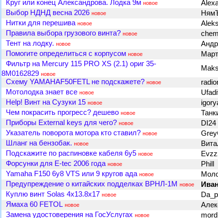
Круг или конец Александрова. Лодка 9м
Alex
новое
Выбор НДНД весна 2026
Ням
новое
Нитки для перешива
Alek
новое
Правила выбора грузового винта?
chem
новое
Тент на лодку.
Анд
новое
Помогите определиться с корпусом
Мар
новое
Фильтр на Mercury 115 PRO XS (2.1) ориг 35-
Maks
8M0162829
новое
Схему YAMAHAF50FETL не подскажете?
radi
новое
Мотолодка знает все
Ufad
новое
Help! Винт на Сузуки 15
igor
новое
Чем покрасить прогресс? дешево
Танк
новое
Приборы External keys для чего?
DI24
новое
Указатель поворота мотора кто ставил?
Gre
новое
Шланг на бензобак.
Вит
новое
Подскажите по распиновке кабеля 6y5
Evz
новое
Фoрсунки для E-tec 2006 года
Phill
новое
Yamaha F150 6y8 VTS или 9 кругов ада
Мол
новое
Предупреждение о китайских подделках ВРНЛ-1М
Ива
новое
Куплю винт Solas 4х13.8х17
Da_p
новое
Ямаха 60 FETOL
Алек
новое
Замена удостоверения на ГосУслугах
mor
новое