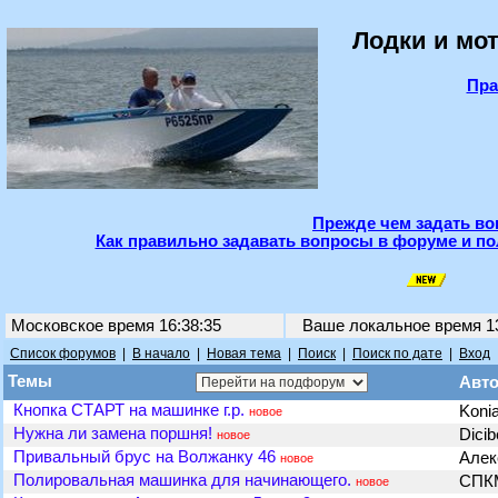
Лодки и мот
Пра
Прежде чем задать во
Как правильно задавать вопросы в форуме и по
Московское время 16:38:35
Ваше локальное время
1
Список форумов
|
В начало
|
Новая тема
|
Поиск
|
Поиск по дате
|
Вход
Темы
Авт
Кнопка СТАРТ на машинке г.р.
Koni
новое
Нужна ли замена поршня!
Dicib
новое
Привальный брус на Волжанку 46
Алек
новое
Полировальная машинка для начинающего.
СП
новое