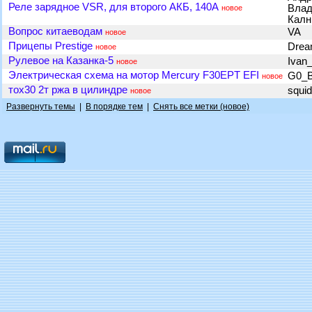
Реле зарядное VSR, для второго АКБ, 140А
Влад
новое
Кал
Вопрос китаеводам
VA
новое
Прицепы Prestige
Drea
новое
Рулевое на Казанка-5
Ivan
новое
Электрическая схема на мотор Mercury F30EPT EFI
G0_B
новое
тох30 2т ржа в цилиндре
squi
новое
Развернуть темы
|
В порядке тем
|
Снять все метки (новое)