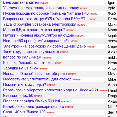
Бензошланг в катер
Igor
новое
Увеличение мах лошадиных сил на лодку
igrik
новое
Нужна помощь по сборке трима на Yamaha F40
ФигЗ
новое
Вопросы по тахометру 6Y5 к Yamaha F50HETL
Bert
новое
Yava xl bowrider установка электроякоря
Maks
новое
Mesan 6,5, кто знает что за зверь?
Nortf
новое
Натрий - ионный аккумулятор на судне
kirja
новое
Neman 450 open (комбинированный)
seny
новое
Электроника, возможно ли совмещение?дано
Серг
новое
Ткните куда врезать кулометр)
Alek
новое
вопрос по сальникам.
mikh
новое
Крышка бензобака ветерка
Hem
новое
Зарядка на LiFePo4
Ant
новое
Honda bf20 не сбрасывает обороты
May
новое
Посоветуйте уплотнитель для стекол
Mik
новое
Помогите что за лодка?
Авр
новое
Регулировка оборотов холостого хода на Hidea 40 2т
Han
новое
Evinrude e-tec 50
Drag
новое
Плавает зарядка Ямаха 50 Hetl
Анд
новое
Калибровка электроякоря sea pro
Nick
новое
Суза 140 v.s Ямаха 130
ded_
новое