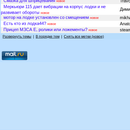
Смазка для шприцевания
Travo
новое
Меркьюри 115 дает вибрации на корпус лодки и не
Дим
развивает обороты
новое
мотор на лодке установлен со смещением
mikh
новое
Есть кто из лодка44?
Anat
новое
Прицеп МЗСА Е, ролики или ложементы?
ste
новое
Развернуть темы
|
В порядке тем
|
Снять все метки (новое)