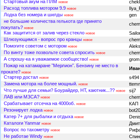
Стартовый акум на ПЛМ
che
новое
Расход топлива мотором 9.9
Ilya
новое
Лодка без номера и шилды
gen
новое
не большие количества гелькота где принято
chem
покупать?
новое
Как защитится от залив через стекло
Sail
новое
Шлюзующимся - вопрос про кранцы
chem
новое
Помогите советом с мотором
Alek
новое
По винту тоже позвольте совета спросить
chem
новое
А спрошу-ка я уважаемое сообщество!
grom
новое
Пожар на катамаране "Мерлион". Бензину не место в
Ива
прокате?
новое
Стартер достал
s49
новое
Замена мотора на более мощный.
ttem
новое
Что лучше для семьи? Боурайдер, НТ, каютник...??
sij7
новое
ЛАВ или МЗСА?
chem
новое
Срабатывает отсечка на 4000об.
КАП
новое
Резонирует лодка
bot2
новое
Катер 7+ для рыбалки и отдыха
Deni
новое
Каталоги Yanmar
Дмит
новое
Вопрос по тахометру
Риф
новое
Не работае Windy
Спин
новое