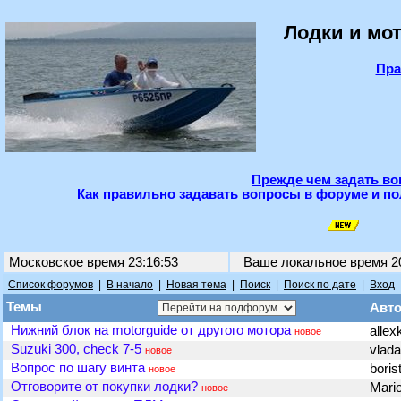
Лодки и мот
Пра
Прежде чем задать во
Как правильно задавать вопросы в форуме и по
Московское время 23:16:53
Ваше локальное время
2
Список форумов
|
В начало
|
Новая тема
|
Поиск
|
Поиск по дате
|
Вход
Темы
Авт
Нижний блок на motorguide от другого мотора
allex
новое
Suzuki 300, check 7-5
vlad
новое
Вопрос по шагу винта
boris
новое
Отговорите от покупки лодки?
Mari
новое