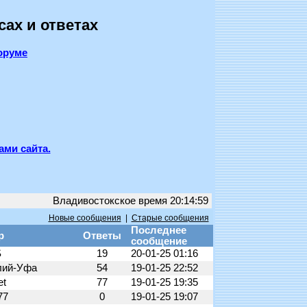
сах и ответах
оруме
ами сайта.
Владивостокское время 20:14:59
Новые сообщения
|
Старые сообщения
Последнее
р
Ответы
сообщение
S
19
20-01-25 01:16
лий-Уфа
54
19-01-25 22:52
et
77
19-01-25 19:35
77
0
19-01-25 19:07