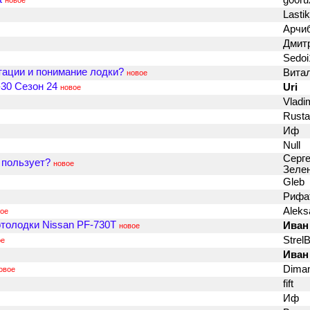
g00r
новое
Lasti
Арчи
Дмит
Sedo
атации и понимание лодки?
Вита
новое
30 Сезон 24
Uri
новое
Vladi
Rusta
Иф
Null
Серге
 пользует?
новое
Зеле
Gleb
Риф
Aleks
ое
отолодки Nissan PF-730T
Иван
новое
Strel
ое
Иван
Dima
овое
fift
Иф