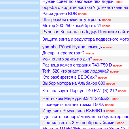
Нужен совет по заклейке пвх лодки
новое
борьба с водотечностью ? (стеклоткань на
Расходомер BDB
новое
Шаг резьбы гайки штуртроса.
новое
Мотор 200-250 какой брать ?!
новое
Рулевая Консоль на Лодку. Помогите найт
Защита винта и редуктора подвесного мото
yamaha f70aetl Нужна помощь
новое
Днепр, -нерегистрат?
новое
можно ли ходить по дкп?
новое
Разница камер сгорания Т40-Т50 D
новое
Terhi 520 кто знает - как лодочка?
новое
Кто разбирется в ВЕОСах?
новое
Выбор мотора на Альбакор 680
новое
Кто пользует Парсун Т40 FWL(S) 2Т?
новое
Нет искры Меркури 9.9 4т 323см2
новое
Проверить датчик трима Т50D.
новое
Ищу винт Power Tech RXB4R15
новое
Где взять паспорт/ мануал на б.у. катер я
Поднял тест с 3 мя необрастайками
новое
Mercury 1115F13FF подключение SmartCraf