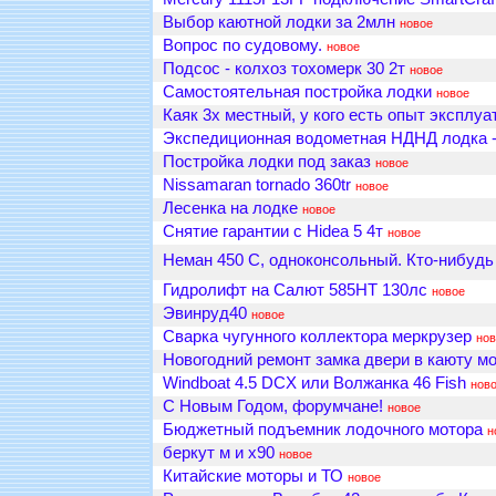
Выбор каютной лодки за 2млн
новое
Вопрос по судовому.
новое
Подсос - колхоз тохомерк 30 2т
новое
Самостоятельная постройка лодки
новое
Каяк 3х местный, у кого есть опыт эксплу
Экспедиционная водометная НДНД лодка -
Постройка лодки под заказ
новое
Nissamaran tornado 360tr
новое
Лесенка на лодке
новое
Снятие гарантии с Hidea 5 4т
новое
Неман 450 С, одноконсольный. Кто-нибудь
Гидролифт на Салют 585HT 130лс
новое
Эвинруд40
новое
Сварка чугунного коллектора меркрузер
нов
Новогодний ремонт замка двери в каюту м
Windboat 4.5 DCX или Волжанка 46 Fish
нов
С Новым Годом, форумчане!
новое
Бюджетный подъемник лодочного мотора
н
беркут м и х90
новое
Китайские моторы и ТО
новое