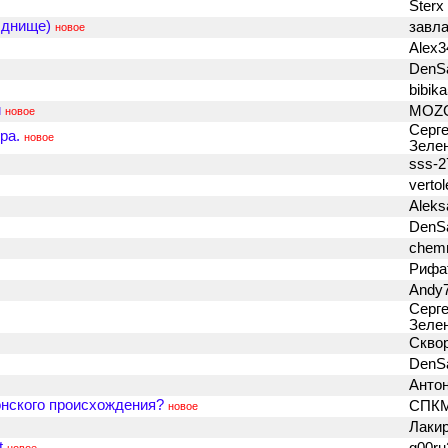
Sterx
 днище)
завл
новое
Alex
DenS
bibik
и
MOZ
новое
Серге
ра.
новое
Зеле
sss-
vertol
Aleks
DenS
chem
Риф
Andy
Серге
Зеле
Скво
DenS
Анто
понского происхождения?
СПК
новое
Лаки
t