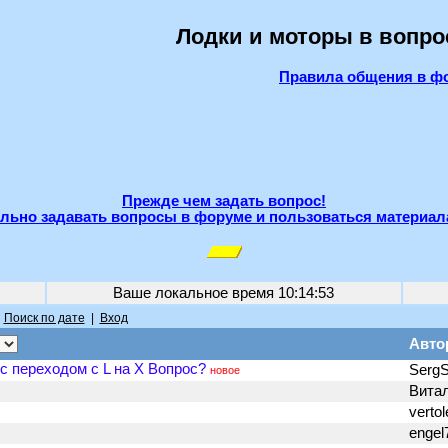
Лодки и моторы в вопро
Правила общения в ф
Прежде чем задать вопрос!
льно задавать вопросы в форуме и пользоваться материал
Ваше локальное время
10:14:53
|
Поиск по дате
|
Вход
Авто
с переходом с L на Х Вопрос?
Serg
новое
Вита
vertol
engel