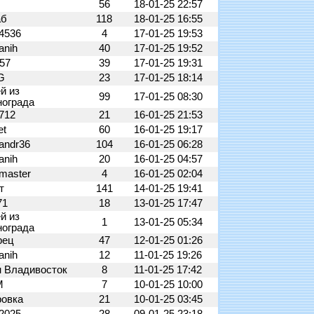
56
18-01-25 22:57
аб
118
18-01-25 16:55
34536
4
17-01-25 19:53
anih
40
17-01-25 19:52
a57
39
17-01-25 19:31
G
23
17-01-25 18:14
й из
99
17-01-25 08:30
нограда
2712
21
16-01-25 21:53
et
60
16-01-25 19:17
andr36
104
16-01-25 06:28
anih
20
16-01-25 04:57
master
4
16-01-25 02:04
ат
141
14-01-25 19:41
71
18
13-01-25 17:47
й из
1
13-01-25 05:34
нограда
рец
47
12-01-25 01:26
anih
12
11-01-25 19:26
н Владивосток
8
11-01-25 17:42
М
7
10-01-25 10:00
ровка
21
10-01-25 03:45