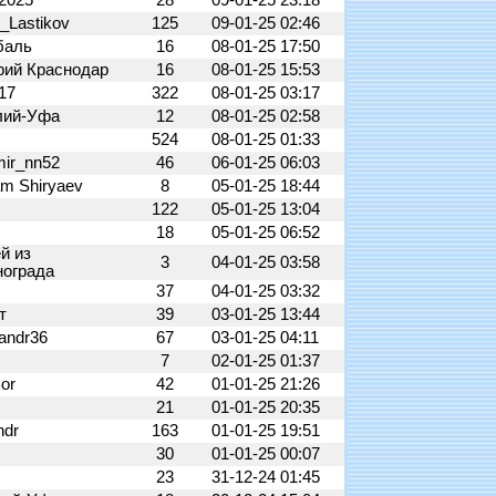
u2025
28
09-01-25 23:18
k_Lastikov
125
09-01-25 02:46
баль
16
08-01-25 17:50
рий Краснодар
16
08-01-25 15:53
i17
322
08-01-25 03:17
лий-Уфа
12
08-01-25 02:58
524
08-01-25 01:33
mir_nn52
46
06-01-25 06:03
m Shiryaev
8
05-01-25 18:44
122
05-01-25 13:04
18
05-01-25 06:52
й из
3
04-01-25 03:58
нограда
37
04-01-25 03:32
ат
39
03-01-25 13:44
andr36
67
03-01-25 04:11
7
02-01-25 01:37
Bor
42
01-01-25 21:26
21
01-01-25 20:35
ndr
163
01-01-25 19:51
30
01-01-25 00:07
23
31-12-24 01:45