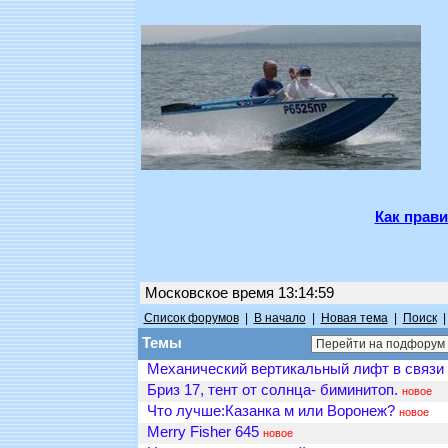
Как прави
Московское время 13:14:59
Список форумов
|
В начало
|
Новая тема
|
Поиск
Темы
Механический вертикальный лифт в связи 
Бриз 17, тент от солнца- биминитоп.
новое
Что лучше:Казанка м или Воронеж?
новое
Merry Fisher 645
новое