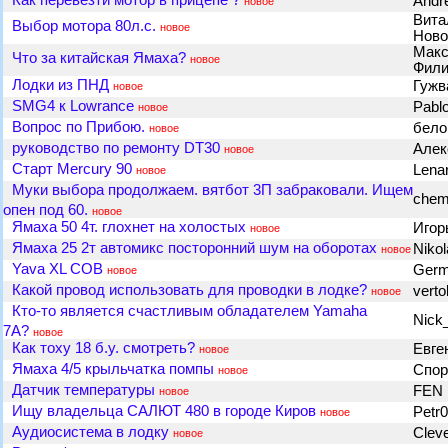
Как перевезти мотор в прицепе ?
Andre
новое
Вита
Выбор мотора 80л.с.
новое
Ново
Макс
Что за китайская Ямаха?
новое
Фил
Лодки из ПНД
Гужв
новое
SMG4 к Lowrance
Pabl
новое
Вопрос по Прибою.
бел
новое
руководство по ремонту DT30
Але
новое
Старт Mercury 90
Lena
новое
Муки выбора продолжаем. вятбот 3П забраковали. Ищем
chem
опен под 60.
новое
Ямаха 50 4т. глохнет на холостых
Игор
новое
Ямаха 25 2т автомикс посторонний шум на оборотах
Niko
новое
Yava XL COB
Ger
новое
Какой провод использовать для проводки в лодке?
verto
новое
Кто-то является счастливым обладателем Yamaha
Nick
7A?
новое
Как тоху 18 б.у. смотреть?
Евге
новое
Ямаха 4/5 крыльчатка помпы
Спор
новое
Датчик температуры
FEN
новое
Ищу владельца САЛЮТ 480 в городе Киров
Petr
новое
Аудиосистема в лодку
Clev
новое