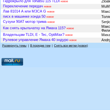
Гидрокрыло для Tohatsu 115 TLDI
Zloa
новое
Переключение передач
MuM
новое
Лав 81014 А или МЗСА G
Макс
новое
писк в машинке хонда 50
Толя
новое
Сузуки 90АТ мотор трима
Serj
новое
Макс
Как снять крыльчатку на Ямаха 115?
новое
Фил
Владельцам TLDI, E - Tec, OptiMax?
Миха
новое
Рулевое управление Ямаха 40 эндуро
Andr
новое
Развернуть темы
|
В порядке тем
|
Снять все метки (новое)