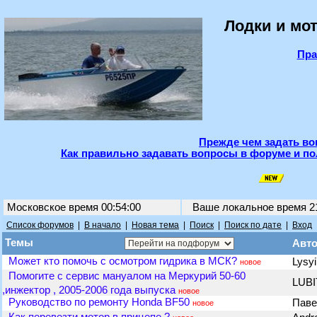
Лодки и мот
Пра
Прежде чем задать во
Как правильно задавать вопросы в форуме и по
Московское время 00:54:00
Ваше локальное время
2
Список форумов
|
В начало
|
Новая тема
|
Поиск
|
Поиск по дате
|
Вход
Темы
Авт
Может кто помочь с осмотром гидрика в МСК?
Lysy
новое
Помогите с сервис мануалом на Меркурий 50-60
LUB
,инжектор , 2005-2006 года выпуска
новое
Руководство по ремонту Honda BF50
Пав
новое