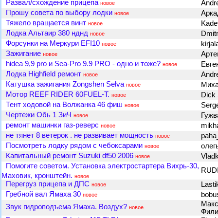
Развал/схождение прицепа
Andre
новое
Прошу совета по выбору лодки
Арка
новое
Тяжело вращается винт
Kad
новое
Лодка Альтаир 380 нднд
Dmit
новое
Форсунки на Меркури EFI10
kirja
новое
Зажигание
Арт
новое
hidea 9,9 pro и Sea-Pro 9.9 PRO - одно и тоже?
Евге
новое
Лодка Highfield ремонт
Andr
новое
Катушка зажигания Zongshen Selva
Мих
новое
Мотор REEF RIDER 60FUEL-T.
Dick
новое
Тент ходовой на Волжанка 46 фиш
Ser
новое
Чертежи Обь 1 ЗиЧ
Гужв
новое
ремонт машинки газ-реверс
mikh
новое
не тянет 8 ветерок . не развивает мощность
pah
новое
Посмотреть лодку рядом с чебоксарами
олег
новое
Капитальный ремонт Suzuki df50 2006
Vlad
новое
Помогите советом. Установка электростартера Вихрь-30,
RUD
Маховик, кронштейн.
новое
Перегруз прицепа и ДПС
Last
новое
Гребной вал Ямаха 30
bobu
новое
Макс
Звук гидроподъема Ямаха. Воздух?
новое
Фил