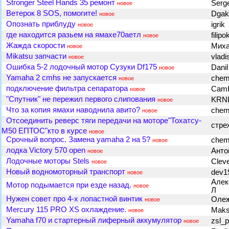
Stronger Steel Hands 35 ремонт
Serg
новое
Ветерок 8 SOS, помогите!
Dgak
новое
Опознать приблуду
igrik
новое
где находится разьем на ямахе70аетл
filip
новое
Жажда скорости
Миха
новое
Mikatsu запчасти
vladi
новое
Ошибка 5-2 лодочный мотор Сузуки Df175
Dani
новое
Yamaha 2 cmhs не запускается
chem
новое
подключение фильтра сепаратора
Cam
новое
"Спутник" не пережил первого слипования
KRN
новое
Что за копия ямахи наводнила авито?
chem
новое
Отсоединить реверс тяги передачи на моторе"Тохатсу-
стре
М50 ЕПТОС"кто в курсе
новое
Срочный вопрос. Замена yamaha 2 на 5?
chem
новое
лодка Victory 570 open
Анто
новое
Лодочные моторы Stels
Clev
новое
Новый водномоторный транспорт
dev1
новое
Алек
Мотор подымается при езде назад.
новое
Л
Нужен совет про 4-х лопастной винтик
Олеж
новое
Mercury 115 PRO XS охлаждение.
Maks
новое
Yamaha f70 и стартерный лиферный аккумулятор
zsl_
новое