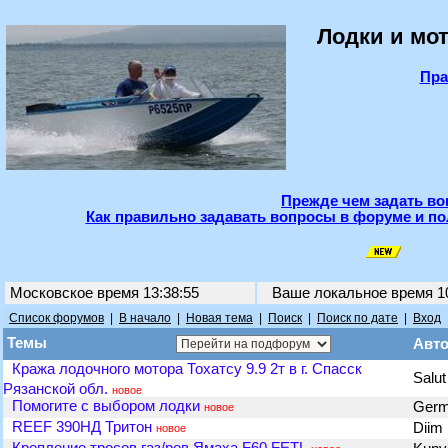
Лодки и мот
Пра
Прежде чем задать во
Как правильно задавать вопросы в форуме и по
Московское время 13:38:55
Ваше локальное время
1
Список форумов
|
В начало
|
Новая тема
|
Поиск
|
Поиск по дате
|
Вход
Темы
Авт
Кража лодочного мотора Тохатсу 9.9 2т в г. Спасск
Salu
Рязанской обл.
новое
Помогите с выбором лодки
Ger
новое
REEF 390НД Тритон
Diim
новое