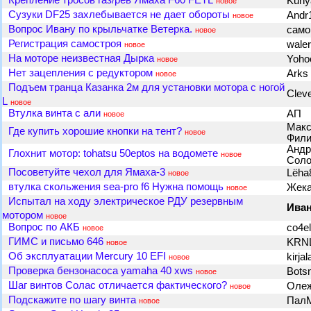
Крепление тросов газ/рев Ямаха F60 FETL
Kun
новое
Сузуки DF25 захлебывается не дает обороты
Andr
новое
Вопрос Ивану по крыльчатке Ветерка.
сам
новое
Регистрация самостроя
wale
новое
На моторе неизвестная Дырка
Yoh
новое
Нет зацепления с редуктором
Arks
новое
Подъем транца Казанка 2м для установки мотора с ногой
Clev
L
новое
Втулка винта с али
АП
новое
Макс
Где купить хорошие кнопки на тент?
новое
Фил
Андр
Глохнит мотор: tohatsu 50eptos на водомете
новое
Сол
Посоветуйте чехол для Ямаха-3
Lёha
новое
втулка скольжения sea-pro f6 Нужна помощь
Жек
новое
Испытал на ходу электрическое РДУ резервным
Ива
мотором
новое
Вопрос по АКБ
co4e
новое
ГИМС и письмо 646
KRN
новое
Об эксплуатации Mercury 10 EFI
kirja
новое
Проверка бензонасоса yamaha 40 xws
Bot
новое
Шаг винтов Солас отличается фактического?
Олеж
новое
Подскажите по шагу винта
Пал
новое