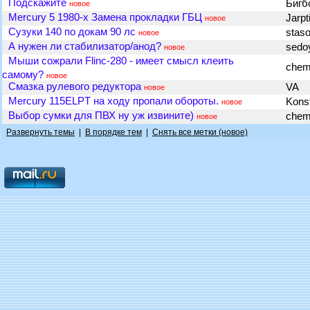
Подскажите
Бигб
новое
Mercury 5 1980-x Замена прокладки ГБЦ
Jarpt
новое
Сузуки 140 по докам 90 лс
stas
новое
А нужен ли стабилизатор/анод?
sedo
новое
Мыши сожрали Flinc-280 - имеет смысл клеить
chem
самому?
новое
Смазка рулевого редуктора
VA
новое
Mercury 115ELPT на ходу пропали обороты.
Kons
новое
Выбор сумки для ПВХ ну уж извините)
chem
новое
Развернуть темы
|
В порядке тем
|
Снять все метки (новое)