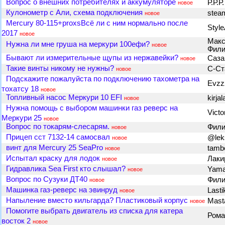
Вопрос о внешних потребителях и аккумуляторе
Р.Р.Р
новое
Кулонометр с Али, схема подключения
ste
новое
Mercury 80-115+proxsВсё ли с ним нормально после
Style
2017
новое
Макс
Нужна ли мне груша на меркури 100ефи?
новое
Фил
Бывают ли измерительные щупы из нержавейки?
Саза
новое
Такие винты никому не нужны?
С-Ст
новое
Подскажите пожалуйста по подключению тахометра на
Evz
тохатсу 18
новое
Топливный насос Меркури 10 EFI
kirja
новое
Нужна помощь с выбором машинки газ реверс на
Vict
Меркури 25
новое
Вопрос по токарям-слесарям.
Фил
новое
Прицеп сст 7132-14 самосвал
@lek
новое
винт для Mercury 25 SeaPro
tamb
новое
Испытал краску для лодок
Лаки
новое
Гидравлика Sea First кто слышал?
Yam
новое
Вопрос по Сузуки ДТ40
Фил
новое
Машинка газ-реверс на эвинруд
Last
новое
Напыление вместо кильгарда? Пластиковый корпус
Mast
новое
Помогите выбрать двигатель из списка для катера
Рома
восток 2
новое