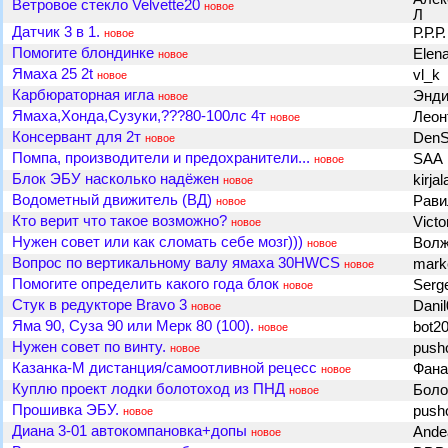
Ветровое стекло Velvette20
новое
Л
Датчик 3 в 1.
Р.Р.Р
новое
Помогите блондинке
Elen
новое
Ямаха 25 2t
vl_k
новое
Карбюраторная игла
Энд
новое
Ямаха,Хонда,Сузуки,???80-100лс 4т
Леон
новое
Консервант для 2т
DenS
новое
Помпа, производители и предохранители...
SAA
новое
Блок ЭБУ насколько надёжен
kirja
новое
Водометный движитель (ВД)
Рави
новое
Кто верит что такое возможно?
Vict
новое
Нужен совет или как сломать себе мозг)))
Вол
новое
Вопрос по вертикальному валу ямаха 30HWCS
mark
новое
Помогите определить какого года блок
Ser
новое
Стук в редукторе Bravo 3
Dani
новое
Яма 90, Суза 90 или Мерк 80 (100).
bot2
новое
Нужен совет по винту.
push
новое
Казанка-М дистанция/самоотливной рецесс
Фан
новое
Куплю проект лодки болотоход из ПНД
Бол
новое
Прошивка ЭБУ.
push
новое
Диана 3-01 автокомпановка+допы
Ande
новое