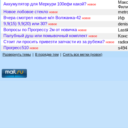
Макс
Аккумулятор для Меркури 100ефи какой?
новое
Фил
Новое лобовое стекло
metr
новое
Вчера смотрел новые м/л Волжанка-42
Иф
новое
9,9(15) 9,9(20) или 30?
deni
новое
Вопросы по Прогрессу 2м от новичка
Last
новое
Палубный душ или помывочный комплект
Kонс
новое
Стоит ли просить привезти запчасти из за рубежа?
radi
новое
Прогресс510
s49
новое
Развернуть темы
|
В порядке тем
|
Снять все метки (новое)