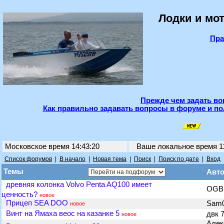
Лодки и мот
Пра
Прежде чем задать во
Как правильно задавать вопросы в форуме и по
Московское время 14:43:20
Ваше локальное время
1
Список форумов
|
В начало
|
Новая тема
|
Поиск
|
Поиск по дате
|
Вход
Темы
Авт
древняя колонка Volvo Penta AQ100 имеет
OG
ценность?
новое
Прицеп SEA DOO
Sam
новое
Винт на Ямаха веос на казанке 5
двк 
новое
Алек