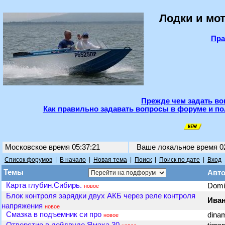
Лодки и мот
Пра
Прежде чем задать во
Как правильно задавать вопросы в форуме и по
Московское время 05:37:21
Ваше локальное время
0
Список форумов
|
В начало
|
Новая тема
|
Поиск
|
Поиск по дате
|
Вход
Темы
Авт
Карта глубин.Сибирь.
Dom
новое
Блок контроля зарядки двух АКБ через реле контроля
Ива
напряжения
новое
Смазка в подъемник си про
dinam
новое