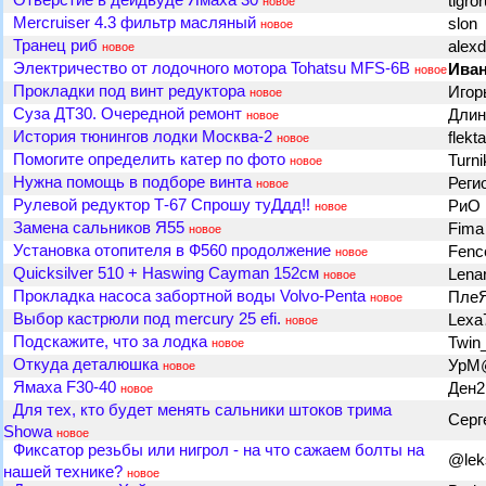
Отверстие в дейдвуде Ямаха 30
tigro
новое
Mercruiser 4.3 фильтр масляный
slon
новое
Транец риб
alex
новое
Электричество от лодочного мотора Tohatsu MFS-6B
Ива
новое
Прокладки под винт редуктора
Игор
новое
Суза ДТ30. Очередной ремонт
Дли
новое
История тюнингов лодки Москва-2
flekt
новое
Помогите определить катер по фото
Turn
новое
Нужна помощь в подборе винта
Реги
новое
Рулевой редуктор Т-67 Спрошу туДдд!!
РиО
новое
Замена сальников Я55
Fim
новое
Установка отопителя в Ф560 продолжение
Fenc
новое
Quicksilver 510 + Haswing Cayman 152см
Lena
новое
Прокладка насоса забортной воды Volvo-Penta
Пле
новое
Выбор кастрюли под mercury 25 efi.
Lexa
новое
Подскажите, что за лодка
Twin
новое
Откуда деталюшка
УрМ
новое
Ямаха F30-40
Ден2
новое
Для тех, кто будет менять сальники штоков трима
Сер
Showa
новое
Фиксатор резьбы или нигрол - на что сажаем болты на
@lek
нашей технике?
новое