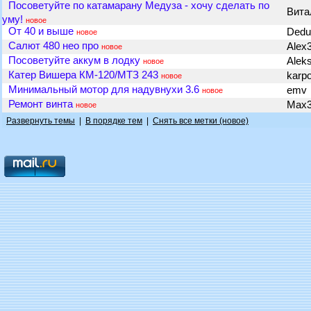
Посоветуйте по катамарану Медуза - хочу сделать по
Вита
уму!
новое
От 40 и выше
Dedu
новое
Салют 480 нео про
Alex
новое
Посоветуйте аккум в лодку
Alek
новое
Катер Вишера КМ-120/МТЗ 243
karp
новое
Минимальный мотор для надувнухи 3.6
emv
новое
Ремонт винта
Max
новое
Развернуть темы
|
В порядке тем
|
Снять все метки (новое)