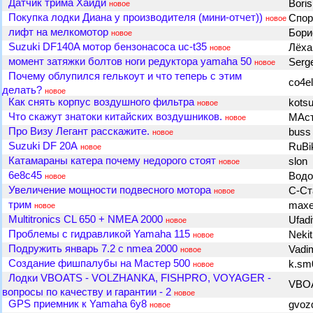
Датчик трима Хайди
Bori
новое
Покупка лодки Диана у производителя (мини-отчет))
Спор
новое
лифт на мелкомотор
Бор
новое
Suzuki DF140A мотор бензонасоса uc-t35
Лёха
новое
момент затяжки болтов ноги редуктора yamaha 50
Ser
новое
Почему облупился гелькоут и что теперь с этим
co4e
делать?
новое
Как снять корпус воздушного фильтра
kots
новое
Что скажут знатоки китайских воздушников.
МАс
новое
Про Визу Легант расскажите.
bus
новое
Suzuki DF 20A
RuBi
новое
Катамараны катера почему недорого стоят
slon
новое
6e8c45
Вод
новое
Увеличение мощности подвесного мотора
С-Ст
новое
трим
max
новое
Multitronics CL 650 + NMEA 2000
Ufad
новое
Проблемы с гидравликой Yamaha 115
Neki
новое
Подружить январь 7.2 с nmea 2000
Vadi
новое
Создание фишпалубы на Мастер 500
k.s
новое
Лодки VBOATS - VOLZHANKA, FISHPRO, VOYAGER -
VBO
вопросы по качеству и гарантии - 2
новое
GPS приемник к Yamaha 6y8
gvo
новое