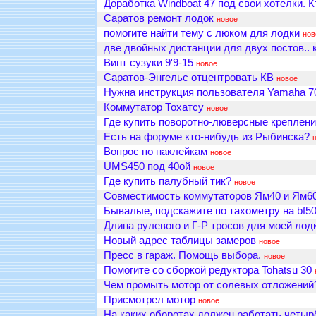
Доработка Windboat 47 под свои хотелки. К
Саратов ремонт лодок
новое
помогите найти тему с люком для лодки
нов
две двойных дистанции для двух постов.. 
Винт сузуки 9'9-15
новое
Саратов-Энгельс отцентровать КВ
новое
Нужна инструкция пользователя Yamaha 
Коммутатор Тохатсу
новое
Где купить поворотно-люверсные креплени
Есть на форуме кто-нибудь из Рыбинска?
Вопрос по наклейкам
новое
UMS450 под 40ой
новое
Где купить палубный тик?
новое
Совместимость коммутаторов Ям40 и Ям6
Бывалые, подскажите по тахометру на bf5
Длина рулевого и Г-Р тросов для моей лод
Новый адрес таблицы замеров
новое
Пресс в гараж. Помощь выбора.
новое
Помогите со сборкой редуктора Tohatsu 30
Чем промыть мотор от солевых отложений
Присмотрел мотор
новое
На каких оборотах должен работать четыр