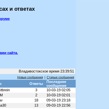
сах и ответах
оруме
ами сайта.
Владивостокское время 23:39:51
Новые сообщения
|
Старые сообщения
Последнее
р
Ответы
сообщение
itbrein
3
10-03-19 02:05
nM
2
10-03-19 02:01
av
18
09-03-19 23:18
ha30
13
09-03-19 22:56