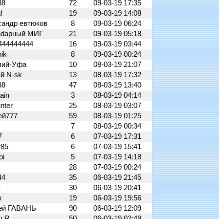
888
72
09-03-19 17:35
d
19
09-03-19 14:08
сандр евтюков
8
09-03-19 06:24
ndарный МИГ
21
09-03-19 05:18
4444444444
16
09-03-19 03:44
nik
8
09-03-19 00:24
лий-Уфа
10
08-03-19 21:07
ей N-sk
13
08-03-19 17:32
888
47
08-03-19 13:40
ain
3
08-03-19 04:14
nter
25
08-03-19 03:07
ей777
59
08-03-19 01:25
7
08-03-19 00:34
7
6
07-03-19 17:31
r85
6
07-03-19 15:41
oi
5
07-03-19 14:18
28
07-03-19 00:24
44
35
06-03-19 21:45
v
30
06-03-19 20:41
x
19
06-03-19 19:56
ей ГАВАНЬ
90
06-03-19 12:09
y R.
50
06-03-19 02:49