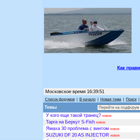
Как прави
Московское время 16:39:51
Список форумов
|
В начало
|
Новая тема
|
Поиск
Темы
У кого еще такой транец?
новое
Тарга на Беркут S-Fish
новое
Ямаха 30 проблема с винтом
новое
SUZUKI DF 20 AS INJECTOR
новое