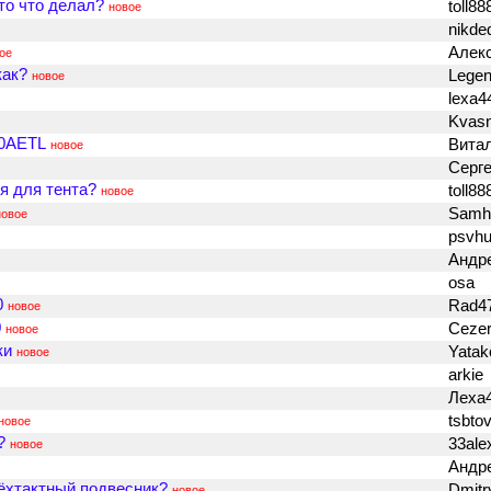
то что делал?
toll8
новое
nikde
Алек
ое
как?
Lege
новое
lexa
Kvas
70AETL
Вита
новое
Серг
я для тента?
toll8
новое
Samh
новое
psvhu
Андр
osa
0
Rad4
новое
0
Ceze
новое
ки
Yatak
новое
arkie
Леха
tsbto
новое
?
33ale
новое
Андр
ёхтактный подвесник?
Dmitr
новое