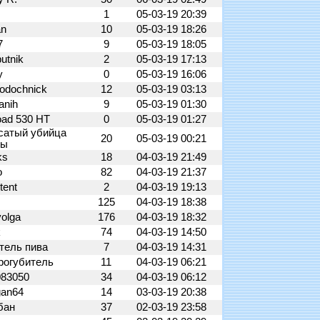
1
05-03-19 20:39
an
10
05-03-19 18:26
7
9
05-03-19 18:05
utnik
2
05-03-19 17:13
y
0
05-03-19 16:06
lodochnick
12
05-03-19 03:13
anih
9
05-03-19 01:30
oad 530 HT
0
05-03-19 01:27
сатый убийца
20
05-03-19 00:21
ны
ks
18
04-03-19 21:49
о
82
04-03-19 21:37
 tent
2
04-03-19 19:13
125
04-03-19 18:38
volga
176
04-03-19 18:32
k
74
04-03-19 14:50
тель пива
7
04-03-19 14:31
рогубитель
11
04-03-19 06:21
083050
34
04-03-19 06:12
gan64
14
03-03-19 20:38
бан
37
02-03-19 23:58