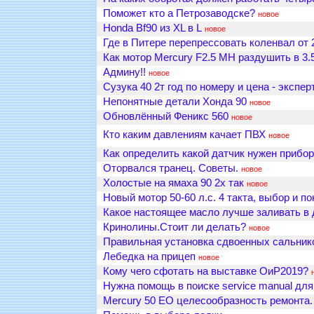
Поможет кто а Петрозаводске?
новое
Honda Bf90 из XL в L
новое
Где в Питере перепрессовать коленвал от
Как мотор Mercury F2.5 MH раздушить в 3.
Админу!!
новое
Сузука 40 2т год по номеру и цена - экспер
Непонятные детали Хонда 90
новое
Обновлённый Феникс 560
новое
Кто каким давлениям качает ПВХ
новое
Как определить какой датчик нужен прибор
Оторвался транец. Советы.
новое
Холостые на ямаха 90 2х так
новое
Новый мотор 50-60 л.с. 4 такта, выбор и по
Какое настоящее масло лучше заливать в д
Кринолины.Стоит ли делать?
новое
Правильная установка сдвоенных сальник
Лебедка на прицеп
новое
Кому чего сфотать на выставке ОиР2019?
Нужна помощь в поиске service manual для
Mercury 50 EO целесообразность ремонта.