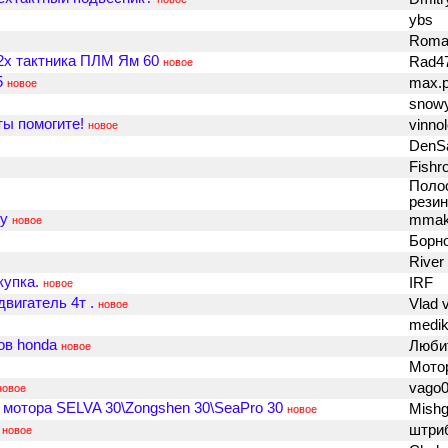
ybs
Rom
 2х тактника ПЛМ Ям 60
Rad4
новое
5
max.p
новое
snow
ты помогите!
vinno
новое
DenS
Fishr
Поло
рези
у
mma
новое
Борн
River
купка.
IRF
новое
вигатель 4т .
Vlad 
новое
medi
ов honda
Люби
новое
Мото
vago
новое
 мотора SELVA 30\Zongshen 30\SeaPro 30
Mish
новое
штри
новое