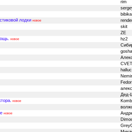
rim
serge
bibik
стиковой лодки
rende
новое
skit
ZE
ощь.
hz2
новое
Сиби
gosh
Алек
CVE
hallu
Nemir
Fedo
алек
Дед-
ктора.
Komb
новое
волж
се
Андр
новое
Dimo
Grey
Миха