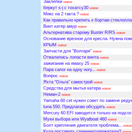
Заклепки
новое
беркут s-j с тохатсу30
новое
Микс на 2 такта ?
новое
Как правильно крепить к бортам стеклопла
Винт катер амур
новое
Альтернатива старому Buster R/RS
новое
Основание врезное для кресла. Нужна пом
КРЫМ
новое
Запчасти для "Волгаря"
новое
Отвалились лопасти винта
новое
зажигание на ямаху 25
новое
Пара сапог на одну ногу...
новое
Вопрос
новое
Яхта "Ольга" самострой
новое
Средства для мытья катера
новое
Неман-2
новое
Yamaha 60 cet нужен совет по замене реду
tuna 550. Предлагаю обсудить
новое
Mercury 60 EFI заводится только на подсо
Муки выбора или Wyatboat 460
новое
Болт крепления двигателя проблема...
новое
Куда поставить спиннингодержатели?
новое