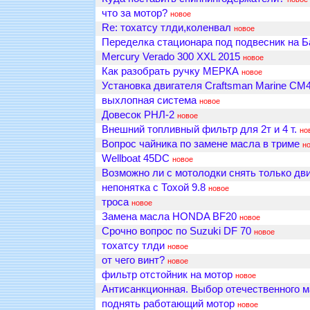
что за мотор?
новое
Re: тохатсу тлди,коленвал
новое
Переделка стационара под подвесник на 
Mercury Verado 300 XXL 2015
новое
Как разобрать ручку МЕРКА
новое
Установка двигателя Craftsman Marine СМ4.
выхлопная система
новое
Довесок РНЛ-2
новое
Внешний топливный фильтр для 2т и 4 т.
но
Вопрос чайника по замене масла в триме
н
Wellboat 45DC
новое
Возможно ли с мотолодки снять только дви
непонятка с Тохой 9.8
новое
троса
новое
Замена масла HONDA BF20
новое
Срочно вопрос по Suzuki DF 70
новое
тохатсу тлди
новое
от чего винт?
новое
фильтр отстойник на мотор
новое
Антисанкционная. Выбор отечественного м
поднять работающий мотор
новое