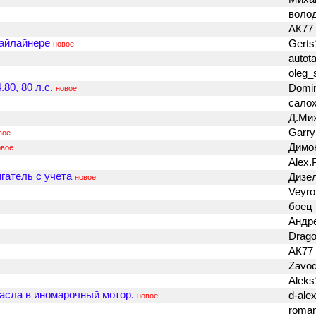
воло
АК77
Байлайнере
Gert
новое
autot
oleg
80, 80 л.с.
Domi
новое
сало
Д.Ми
Garr
вое
Димо
овое
Alex.
гатель с учета
Дизе
новое
Veyr
боец
Андр
Drag
АК77
Zavo
Aleks
асла в иномарочный мотор.
d-ale
новое
roma