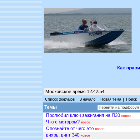
Как прави
Московское время 12:42:54
Список форумов
|
В начало
|
Новая тема
|
Поиск
Темы
Пролюбил ключ зажигания на Я30
новое
Что с мотором?
новое
Опознайте от чего это
новое
вихрь, винт 340
новое