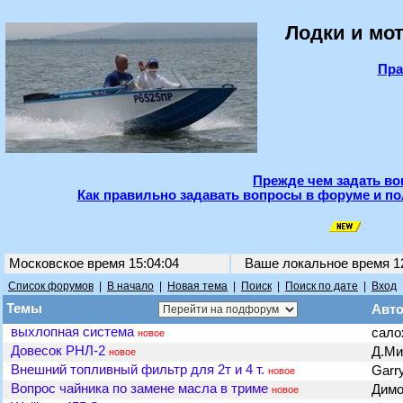
Лодки и мот
Пра
Прежде чем задать во
Как правильно задавать вопросы в форуме и по
Московское время 15:04:04
Ваше локальное время
1
Список форумов
|
В начало
|
Новая тема
|
Поиск
|
Поиск по дате
|
Вход
Темы
Авт
выхлопная система
сал
новое
Довесок РНЛ-2
Д.М
новое
Внешний топливный фильтр для 2т и 4 т.
Garr
новое
Вопрос чайника по замене масла в триме
Димо
новое