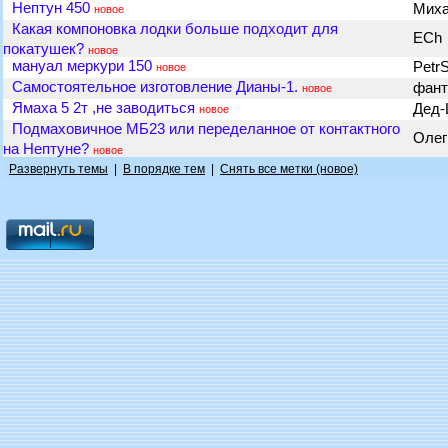
Нептун 450
Мих
новое
Какая компоновка лодки больше подходит для
ECh
покатушек?
новое
мануал меркури 150
Petr
новое
Самостоятельное изготовление Дианы-1.
фан
новое
Ямаха 5 2т ,не заводиться
Дед
новое
Подмаховичное МБ23 или переделанное от контактного
Олег
на Нептуне?
новое
Развернуть темы
|
В порядке тем
|
Снять все метки (новое)