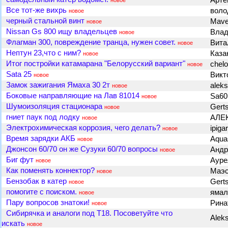
Арте
новое
Все тот-же вихрь
воло
новое
черный стальной винт
Mave
новое
Nissan Gs 800 ищу владельцев
Влад
новое
Флагман 300, повреждение транца, нужен совет.
Вит
новое
Нептун 23,что с ним?
Каза
новое
Итог постройки катамарана "Белорусский вариант"
chel
новое
Sata 25
Викт
новое
Замок зажигания Ямаха 30 2т
alek
новое
Боковые направляющие на Лав 81014
Sa6
новое
Шумоизоляция стационара
Gert
новое
гниет паук под лодку
АЛЕ
новое
Электрохимическая коррозия, чего делать?
ipiga
новое
Время зарядки АКБ
Aqua
новое
Джонсон 60/70 он же Сузуки 60/70 вопросы
Андр
новое
Биг фут
Аур
новое
Как поменять коннектор?
Маэ
новое
Бензобак в катер
Gert
новое
помогите с поиском.
яма
новое
Пару вопросов знатоки!
Рина
новое
Сибирячка и аналоги под Т18. Посоветуйте что
Alek
искать
новое