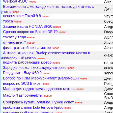
Wellboat 45DC
Alex
новое
Возможно ли с мотолодки снять только двигатель с
Диз
учета
новое
непонятка с Тохой 9.8
Veyr
новое
троса
бое
новое
Замена масла HONDA BF20
Андр
новое
Срочно вопрос по Suzuki DF 70
Drag
новое
тохатсу тлди
АК7
новое
от чего винт?
Zavo
новое
фильтр отстойник на мотор
Alek
новое
Антисанкционная. Выбор отечественного масла в
d-al
иномарочный мотор.
новое
поднять работающий мотор
rom
новое
Зарядка нескольких аккумуляторов
autot
новое
Раздушить Яму Ф50 ?
sanc
новое
Вопрос по ПЛМ Меркури 4такт (маломощн)
Дмит
новое
вопрос по ЭСЗ Вихрь
Pele
новое
Масло для гидротрима лодочного мотора
Димо
новое
Саша
Масло "Газпромнефть"
новое
Suz3
Собираюсь купить гулянку. Нужен совет
Анд
новое
проблема с minn kota terrova I-pilot
Андр
новое
самодельный катер водомет.