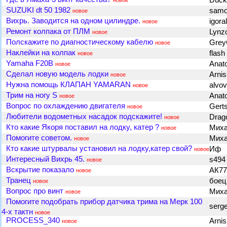
Duck
новое
SUZUKI dt 50 1982
samo
новое
Вихрь. Заводится на одном цилиндре.
igora
новое
Ремонт колпака от ПЛМ
Lynz
новое
Полскажите по диагностическому кабелю
Gre
новое
Наклейки на колпак
flash
новое
Yamaha F20B
Anato
новое
Cделал новую модель лодки
Arni
новое
Нужна помощь КЛАПАН YAMARAN
alvo
новое
Трим на ногу S
Anato
новое
Вопрос по охлаждению двигателя
Gert
новое
Любители водометных насадок подскажите!
Drag
новое
Кто какие Якоря поставил на лодку, катер ?
Мих
новое
Помогите советом.
Миха
новое
Кто какие штурвалы установил на лодку,катер свой?
Иф
новое
Интересный Вихрь 45.
s49
новое
Вскрытие показало
АК7
новое
Транец
бое
новое
Вопрос про винт
Mиx
новое
Помогите подобрать прибор датчика трима на Мерк 100
serg
4-х тактн
новое
PROCESS_340
Arni
новое