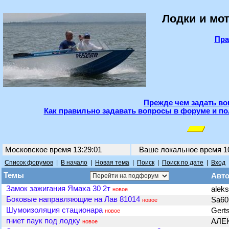
Лодки и мот
Пра
Прежде чем задать во
Как правильно задавать вопросы в форуме и по
Московское время 13:29:01
Ваше локальное время
1
Список форумов
|
В начало
|
Новая тема
|
Поиск
|
Поиск по дате
|
Вход
Темы
Авт
Замок зажигания Ямаха 30 2т
alek
новое
Боковые направляющие на Лав 81014
Sa6
новое
Шумоизоляция стационара
Gert
новое
гниет паук под лодку
АЛЕ
новое