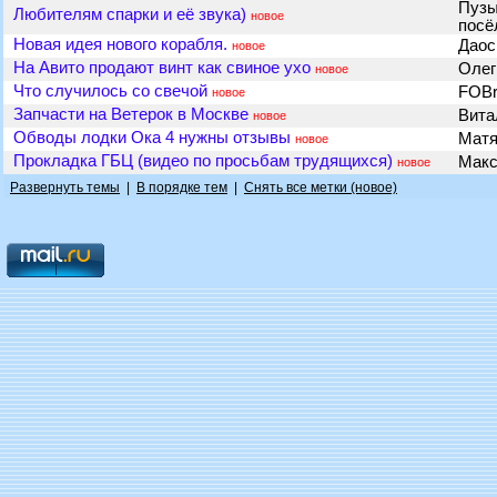
Пузы
Любителям спарки и её звука)
новое
посё
Новая идея нового корабля.
Дао
новое
На Авито продают винт как свиное ухо
Олег
новое
Что случилось со свечой
FOB
новое
Запчасти на Ветерок в Москве
Вит
новое
Обводы лодки Ока 4 нужны отзывы
Мат
новое
Прокладка ГБЦ (видео по просьбам трудящихся)
Мак
новое
Развернуть темы
|
В порядке тем
|
Снять все метки (новое)