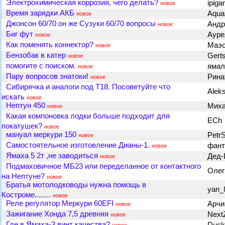
Электрохимическая коррозия, чего делать?
ipiga
новое
Время зарядки АКБ
Aqua
новое
Джонсон 60/70 он же Сузуки 60/70 вопросы
Андр
новое
Биг фут
Аур
новое
Как поменять коннектор?
Маэ
новое
Бензобак в катер
Gert
новое
помогите с поиском.
яма
новое
Пару вопросов знатоки!
Рина
новое
Сибирячка и аналоги под Т18. Посоветуйте что
Alek
искать
новое
Нептун 450
Мих
новое
Какая компоновка лодки больше подходит для
ECh
покатушек?
новое
мануал меркури 150
Petr
новое
Самостоятельное изготовление Дианы-1.
фан
новое
Ямаха 5 2т ,не заводиться
Дед
новое
Подмаховичное МБ23 или переделанное от контактного
Олег
на Нептуне?
новое
Братья мотолодководы нужна помощь в
yan_
Костроме........
новое
Реле регулятор Меркури 60EFI
Арч
новое
Зажигание Хонда 7,5 древняя
Next
новое
Где в Ямаха-3 винт качества?