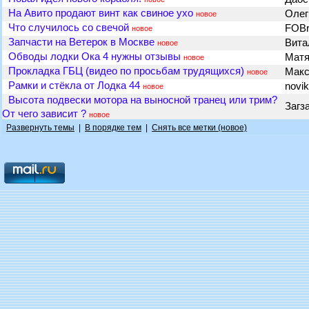
На Авито продают винт как свиное ухо
Олег
новое
Что случилось со свечой
FOB
новое
Запчасти на Ветерок в Москве
Вит
новое
Обводы лодки Ока 4 нужны отзывы
Мат
новое
Прокладка ГБЦ (видео по просьбам трудящихся)
Мак
новое
Рамки и стёкла от Лодка 44
novi
новое
Высота подвески мотора на выносной транец или трим?
Загз
От чего зависит ?
новое
Развернуть темы
|
В порядке тем
|
Снять все метки (новое)