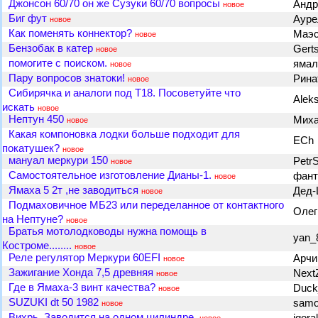
Джонсон 60/70 он же Сузуки 60/70 вопросы
Андр
новое
Биг фут
Аур
новое
Как поменять коннектор?
Маэ
новое
Бензобак в катер
Gert
новое
помогите с поиском.
яма
новое
Пару вопросов знатоки!
Рина
новое
Сибирячка и аналоги под Т18. Посоветуйте что
Alek
искать
новое
Нептун 450
Мих
новое
Какая компоновка лодки больше подходит для
ECh
покатушек?
новое
мануал меркури 150
Petr
новое
Самостоятельное изготовление Дианы-1.
фан
новое
Ямаха 5 2т ,не заводиться
Дед
новое
Подмаховичное МБ23 или переделанное от контактного
Олег
на Нептуне?
новое
Братья мотолодководы нужна помощь в
yan_
Костроме........
новое
Реле регулятор Меркури 60EFI
Арч
новое
Зажигание Хонда 7,5 древняя
Next
новое
Где в Ямаха-3 винт качества?
Duck
новое
SUZUKI dt 50 1982
samo
новое
Вихрь. Заводится на одном цилиндре.