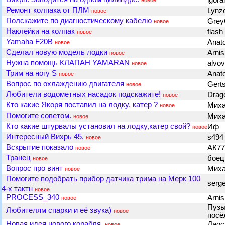
igora
новое
Ремонт колпака от ПЛМ
Lynz
новое
Полскажите по диагностическому кабелю
Gre
новое
Наклейки на колпак
flash
новое
Yamaha F20B
Anato
новое
Cделал новую модель лодки
Arni
новое
Нужна помощь КЛАПАН YAMARAN
alvo
новое
Трим на ногу S
Anato
новое
Вопрос по охлаждению двигателя
Gert
новое
Любители водометных насадок подскажите!
Drag
новое
Кто какие Якоря поставил на лодку, катер ?
Мих
новое
Помогите советом.
Миха
новое
Кто какие штурвалы установил на лодку,катер свой?
Иф
новое
Интересный Вихрь 45.
s49
новое
Вскрытие показало
АК7
новое
Транец
бое
новое
Вопрос про винт
Mиx
новое
Помогите подобрать прибор датчика трима на Мерк 100
serg
4-х тактн
новое
PROCESS_340
Arni
новое
Пузы
Любителям спарки и её звука)
новое
посё
Новая идея нового корабля.
Дао
новое