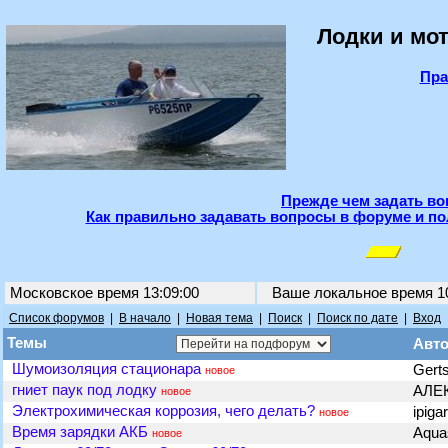
Лодки и мот
Пра
Прежде чем задать во
Как правильно задавать вопросы в форуме и по
Московское время 13:09:00
Ваше локальное время
1
Список форумов
|
В начало
|
Новая тема
|
Поиск
|
Поиск по дате
|
Вход
Темы
Авт
Шумоизоляция стационара
Gert
новое
гниет паук под лодку
АЛЕ
новое
Электрохимическая коррозия, чего делать?
ipiga
новое
Время зарядки АКБ
Aqua
новое