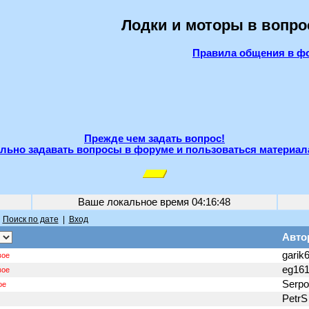
Лодки и моторы в вопро
Правила общения в ф
Прежде чем задать вопрос!
льно задавать вопросы в форуме и пользоваться материал
Ваше локальное время
04:16:48
|
Поиск по дате
|
Вход
Авто
garik
вое
eg16
вое
Serp
ое
Petr