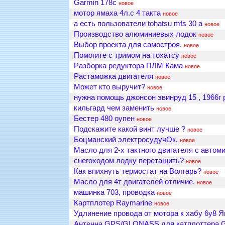
Garmin 178c
новое
мотор ямаха 4л.с 4 такта
новое
а есть пользователи tohatsu mfs 30 a
новое
Производство алюминиевых лодок
новое
Выбор проекта для самостроя.
новое
Помогите с тримом на тохатсу
новое
Разборка редуктора ПЛМ Кама
новое
Растаможка двигателя
новое
Может кто выручит?
новое
нужна помощь джонсон эвинруд 15 , 1966г
кильгард чем заменить
новое
Бестер 480 оупен
новое
Подскажите какой винт лучше ?
новое
Боцманский электросудучОк.
новое
Масло для 2-х тактного двигателя с автом
снегоходом лодку перетащить?
новое
Как впихнуть термостат на Волгарь?
новое
Масло для 4т двигателей отличие.
новое
машинка 703, проводка
новое
Картплотер Raymarine
новое
Удлинение провода от мотора к хабу 6y8 
Антенна GPS/GLONASS для катплоттера