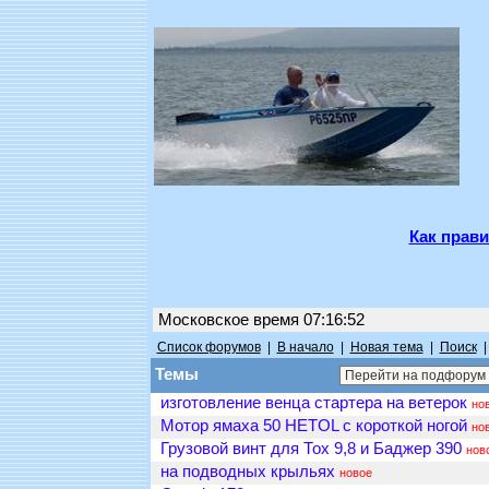
Как прави
Московское время 07:16:52
Список форумов
|
В начало
|
Новая тема
|
Поиск
Темы
изготовление венца стартера на ветерок
но
Мотор ямаха 50 HETOL с короткой ногой
но
Грузовой винт для Тох 9,8 и Баджер 390
нов
на подводных крыльях
новое