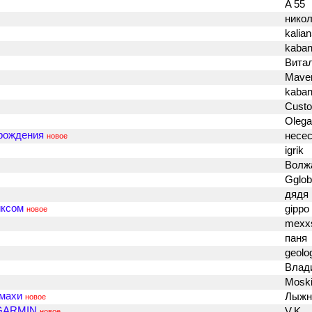
A 55
никол
kalia
kaban
Вита
Mave
kaban
Cust
Oleg
 рождения
несе
новое
igrik
Волж
Gglob
дядя
иксом
gippo
новое
mexx
паня
geolo
Влад
Mosk
Ямахи
Лыжн
новое
 GARMIN
V.K.
новое