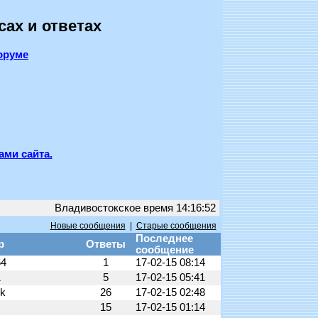
сах и ответах
оруме
ами сайта.
Владивостокское время 14:16:52
Новые сообщения
|
Старые сообщения
Последнее
р
Ответы
сообщение
64
1
17-02-15 08:14
1
5
17-02-15 05:41
ok
26
17-02-15 02:48
S
15
17-02-15 01:14