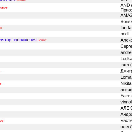
AND 
новое
Прио
AMA
Boris
fan-f
ое
midl
лятор напряжения
Алек
новое
Серг
andr
Lodka
юлл (
Дмит
е
Loma
Nikit
е
anso
Face 
vinno
АЛЕК
Андр
маст
ое
олег