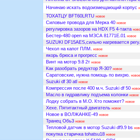
Начинаю искать водоизмещающий корпус
ТОХАТЦУ BFT60LRTU
новое
Силовые провода для Мерка 40
новое
регулировка зазоров на HDX F5 4-такта
нов
Бестер-480 open на МЗСА 81771Е.01
новое
SUZUKI DF15AES,сильно нагревается регу
Чехол на капот ПЛМ.
новое
якорь брюса и прогресс
новое
Винт на мотор 9.8 2т
новое
Как разобрать редуктор Я-30?
новое
Саратовские, нужна помощь по вихрю.
ново
Suzuki df 30 atl
новое
Компрессия после 400 м.ч. Suzuki df 50
ново
Масло в гидравлику подъема колонки
новое
Лодку собрать в М.О. Кто поможет?
новое
Хехе. Пятитактный двигатель
новое
Новое в ВОЛЖАНКЕ-49
новое
Транец Обь3
новое
Тепловой датчик в мотор Suzuki df9.9 bs
нов
покупка старичка tohatsu18
новое