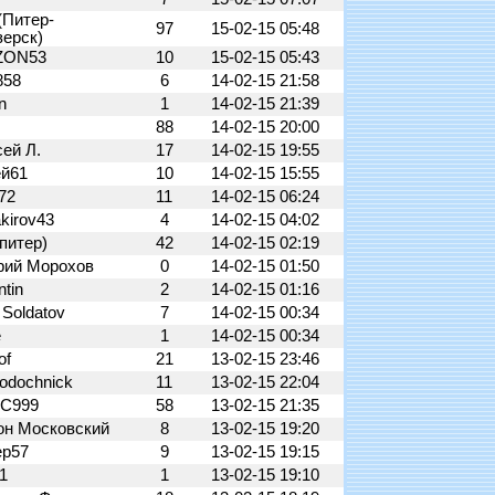
(Питер-
97
15-02-15 05:48
зерск)
ZON53
10
15-02-15 05:43
858
6
14-02-15 21:58
an
1
14-02-15 21:39
88
14-02-15 20:00
сей Л.
17
14-02-15 19:55
ей61
10
14-02-15 15:55
e72
11
14-02-15 06:24
kirov43
4
14-02-15 04:02
питер)
42
14-02-15 02:19
рий Морохов
0
14-02-15 01:50
ntin
2
14-02-15 01:16
a Soldatov
7
14-02-15 00:34
e
1
14-02-15 00:34
of
21
13-02-15 23:46
lodochnick
11
13-02-15 22:04
С999
58
13-02-15 21:35
он Московский
8
13-02-15 19:20
ер57
9
13-02-15 19:15
71
1
13-02-15 19:10