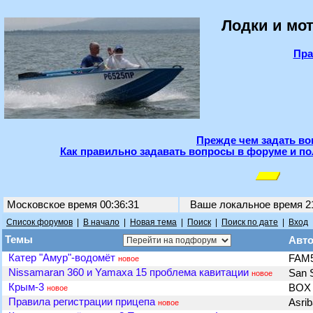
Лодки и мот
Пра
Прежде чем задать во
Как правильно задавать вопросы в форуме и по
Московское время 00:36:31
Ваше локальное время
2
Список форумов
|
В начало
|
Новая тема
|
Поиск
|
Поиск по дате
|
Вход
Темы
Авт
Катер "Амур"-водомёт
FAM
новое
Nissamaran 360 и Yamaxa 15 проблема кавитации
San 
новое
Крым-3
BO
новое
Правила регистрации прицепа
Asri
новое