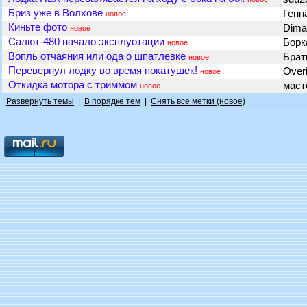
Бриз уже в Волхове
Генн
новое
Киньте фото
Dim
новое
Салют-480 начало эксплуотации
Борк
новое
Вопль отчаяния или ода о шпатлевке
Брат
новое
Перевернул лодку во время покатушек!
Over
новое
Откидка мотора с триммом
маст
новое
Развернуть темы
|
В порядке тем
|
Снять все метки (новое)