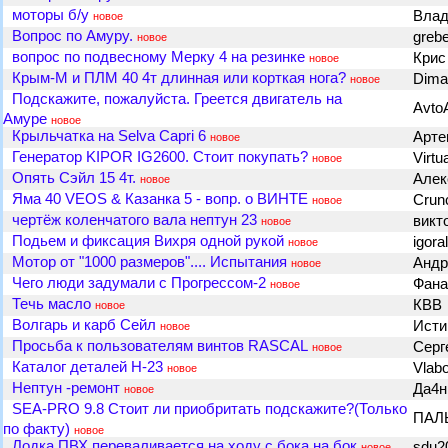
моторы б/у
Вла
новое
Вопрос по Амуру.
greb
новое
вопрос по подвесному Мерку 4 на резинке
Кри
новое
Крым-М и ПЛМ 40 4т длинная или корткая нога?
Dim
новое
Подскажите, пожалуйста. Греется двигатель на
Avto
Амуре
новое
Крыльчатка на Selva Capri 6
Арте
новое
Генератор KIPOR IG2600. Стоит покупать?
Virtu
новое
Опять Сэйл 15 4т.
Алек
новое
Яма 40 VEOS & Казанка 5 - вопр. о ВИНТЕ
Crun
новое
чертёж коленчатого вала нептун 23
викт
новое
Подьем и фиксация Вихря одной рукой
igora
новое
Мотор от "1000 размеров".... Испытания
Анд
новое
Чего люди задумали с Прогрессом-2
Фан
новое
Течь масло
КВВ
новое
Волгарь и карб Сейл
Ист
новое
Просьба к пользователям винтов RASCAL
Серг
новое
Каталог деталей Н-23
Vlab
новое
Нептун -ремонт
Да4
новое
SEA-PRO 9.8 Стоит ли приобритать подскажите?(Только
ПАЛ
по факту)
новое
Лодка ПВХ переваливается на ходу с бока на бок
sdu2
новое