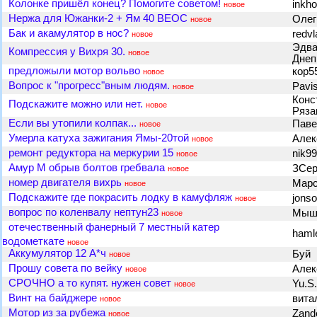
Колонке пришёл конец? Помогите советом!
inkh
новое
Нержа для Южанки-2 + Ям 40 ВЕОС
Олег
новое
Бак и акамулятор в нос?
redv
новое
Эдва
Компрессия у Вихря 30.
новое
Днеп
предложыли мотор вольво
кор5
новое
Вопрос к "прогресс"вным людям.
Pavi
новое
Конс
Подскажите можно или нет.
новое
Ряз
Если вы утопили колпак...
Паве
новое
Умерла катуха зажигания Ямы-20той
Алек
новое
ремонт редуктора на меркурии 15
nik9
новое
Амур М обрыв болтов гребвала
ЗСер
новое
номер двигателя вихрь
Мар
новое
Подскажите где покрасить лодку в камуфляж
jons
новое
вопрос по коленвалу нептун23
Мыш
новое
отечественный фанерный 7 местный катер
haml
водометкате
новое
Аккумулятор 12 А*ч
Буй
новое
Прошу совета по вейку
Алек
новое
СРОЧНО а то купят. нужен совет
Yu.S
новое
Винт на байджере
вита
новое
Мотор из за рубежа
Zand
новое