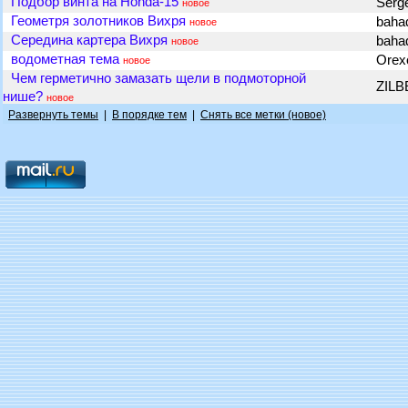
Подбор винта на Honda-15
Serg
новое
Геометря золотников Вихря
baha
новое
Середина картера Вихря
baha
новое
водометная тема
Orex
новое
Чем герметично замазать щели в подмоторной
ZIL
нише?
новое
Развернуть темы
|
В порядке тем
|
Снять все метки (новое)