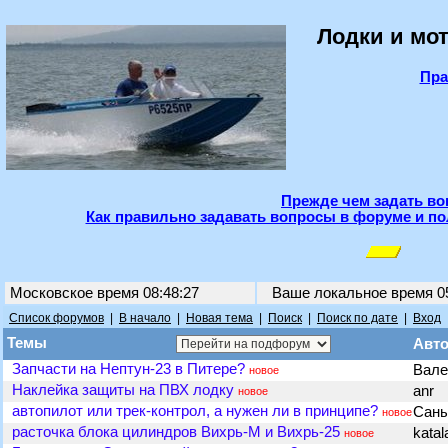
Лодки и мот
Пра
Прежде чем задать во
Как правильно задавать вопросы в форуме и по
Московское время 08:48:27
Ваше локальное время
0
Список форумов
|
В начало
|
Новая тема
|
Поиск
|
Поиск по дате
|
Вход
Темы
Авт
Запчасти на Нептун-23 в Питере?
Вал
новое
Наклейка защиты на ПВХ лодку
anr
новое
автопилот или трек-контрол, а нужен ли в принципе?
Сан
новое
расточка блока цилиндров Вихрь-М и Вихрь-25
kata
новое