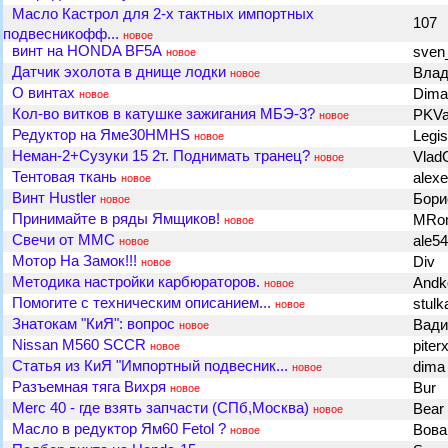
Масло Кастрол для 2-х тактных импортных
107
подвесникофф...
новое
винт на HONDA BF5A
sven
новое
Датчик эхолота в днище лодки
Влад
новое
О винтах
Dim
новое
Кол-во витков в катушке зажигания МБЭ-3?
PKVa
новое
Редуктор на Яме30HMHS
Legi
новое
Неман-2+Сузуки 15 2т. Поднимать транец?
Vlad
новое
Тентовая ткань
alexe
новое
Винт Hustler
Бори
новое
Принимайте в ряды Ямщиков!
MR
новое
Свечи от ММС
ale5
новое
Мотор На Замок!!!
Div
новое
Методика настройки карбюраторов.
And
новое
Помогите с техническим описанием...
stul
новое
Знатокам "КиЯ": вопрос
Вад
новое
Nissan M560 SCCR
piter
новое
Cтатья из КиЯ "Импортный подвесник...
dim
новое
Разъемная тяга Вихря
Bur
новое
Merc 40 - где взять запчасти (СПб,Москва)
Bear
новое
Масло в редуктор Ям60 Fetol ?
Вов
новое