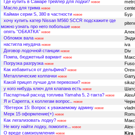
Где купить в Самаре трейлер для лодки?
metr
новое
Масло для трима
cent
новое
Кайман серии S, 380 в частности
Бур
новое
хочу купить катер Nissan M560 SCCR подскажите где
piter
можно узнать про него побольше
новое
опять "ОБКАТКА"
Алек
новое
Обломок вала
Энд
новое
настигла неудача
iva
новое
Договор лодочной станции
Div
новое
Помпа, бюджетный вариант
Мак
новое
Погрузка разгрузка
Fus
новое
Как избавиться от дельфина?
Orex
новое
Металлические колпачки
Garr
новое
Какой прицеп лучше для перевозки?
sika
новое
у кого нибудь ключ для клапана есть
Шато
новое
Паспартный расход топлива Yamaha 5, 2-такта?
Alex
новое
Я и Сарепта, к коллегам вопрос..
Чер
новое
?Ветерок 15: Вопрос к уважаемому админу
vlad
новое
Мерк 15 оформление(+)
Rom
новое
Как легализовать лодку?
Макс
новое
Не могу найти лодку, помогите...
Alex
новое
О вреде самоизумления
Kira
новое