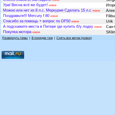
Ура! Весна всё же будет!
Игор
новое
Можно или нет из 8 л.с. Меркурия Сделать 15 л.с
Але
новое
Поздравьте!!! Mercury f 80
Filib
новое
Спасибо за помощь + вопрос по DF50
Urik
новое
А подскажите места в Питере где купить б/у лодку
Сан
новое
Покупка мотора
SKli
новое
Развернуть темы
|
В порядке тем
|
Снять все метки (новое)