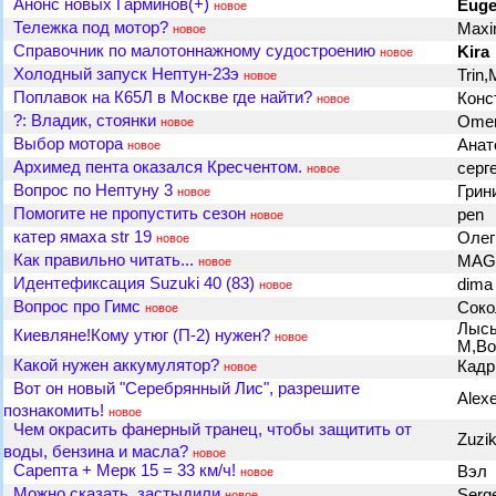
Анонс новых Гарминов(+)
Eug
новое
Тележка под мотор?
Max
новое
Справочник по малотоннажному судостроению
Kira
новое
Холодный запуск Нептун-23э
Trin
новое
Поплавок на К65Л в Москве где найти?
Конс
новое
?: Владик, стоянки
Ome
новое
Выбор мотора
Анат
новое
Архимед пента оказался Кресчентом.
серг
новое
Вопрос по Нептуну 3
Грин
новое
Помогите не пропустить сезон
pen
новое
катер ямаха str 19
Олег
новое
Как правильно читать...
MA
новое
Идентефиксация Suzuki 40 (83)
dim
новое
Вопрос про Гимс
Соко
новое
Лысы
Киевляне!Кому утюг (П-2) нужен?
новое
М,Во
Какой нужен аккумулятор?
Кад
новое
Вот он новый "Серебрянный Лис", разрешите
Alex
познакомить!
новое
Чем окрасить фанерный транец, чтобы защитить от
Zuzi
воды, бензина и масла?
новое
Сарепта + Мерк 15 = 33 км/ч!
Вэл
новое
Можно сказать, застыдили
Serg
новое