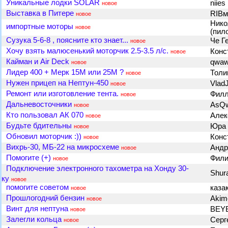
Уникальные лодки SOLAR
niies
новое
Выставка в Питере
RIBм
новое
Нико
импортные моторы
новое
(пил
Сузука 5-6-8 , поясните кто знает...
Че Г
новое
Хочу взять малюсенький моторчик 2.5-3.5 л/с.
Конс
новое
Кайман и Air Deck
qwa
новое
Лидер 400 + Мерк 15М или 25М ?
Тол
новое
Нужен прицеп на Нептун-450
Vlad
новое
Ремонт или изготовление тента.
Фил
новое
Дальневосточники
AsQ
новое
Кто пользовал АК 070
Алек
новое
Будьте бдительны
Юра
новое
Обновил моторчик :))
Конс
новое
Вихрь-30, МБ-22 на микросхеме
Андр
новое
Помогите (+)
Фил
новое
Подключение электронного тахометра на Хонду 30-
Shur
ку
новое
помогите советом
каза
новое
Прошлогодний бензин
Aki
новое
Винт для нептуна
BEY
новое
Залегли кольца
Серг
новое