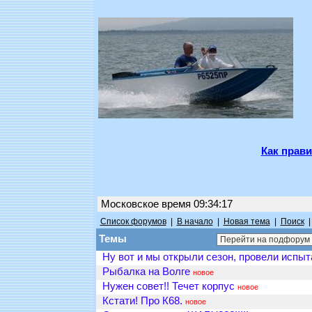
Как прави
Московское время 09:34:17
Список форумов
|
В начало
|
Новая тема
|
Поиск
Темы
Ну вот и мы открыли сезон, провели испыт
Рыбалка на Волге
новое
Нужен совет!! Течет корпус
новое
Кстати! Про К68.
новое