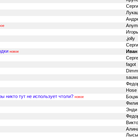
Серг
Лука
Андр
Anym
вое
Игор
,jolly
Серг
одки
Иван
новое
Серг
fagot
Dimm
sauw
Федо
Hose
ры никто тут не использует чтоли?
Бoцм
новое
Фили
Энди
Федо
Викто
Алин
Лысы