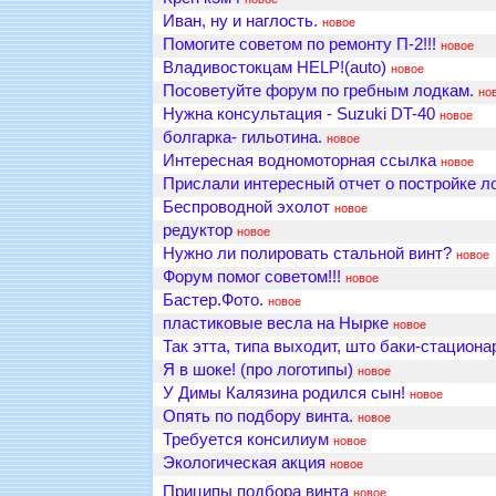
Иван, ну и наглость.
новое
Помогите советом по ремонту П-2!!!
новое
Владивостокцам HELP!(auto)
новое
Посоветуйте форум по гребным лодкам.
но
Нужна консультация - Suzuki DT-40
новое
болгарка- гильотина.
новое
Интересная водномоторная ссылка
новое
Прислали интересный отчет о постройке л
Беспроводной эхолот
новое
редуктор
новое
Нужно ли полировать стальной винт?
новое
Форум помог советом!!!
новое
Бастер.Фото.
новое
пластиковые весла на Нырке
новое
Так этта, типа выходит, што баки-стациона
Я в шоке! (про логотипы)
новое
У Димы Калязина родился сын!
новое
Опять по подбору винта.
новое
Требуется консилиум
новое
Экологическая акция
новое
Приципы подбора винта
новое