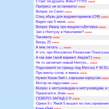
Стоит ли душить ЖАБУ???!!!!!
новое
Прогресс не остановить!
новое
Вопрос по Caren
новое
Спец обувь для водомоторников (ОФ)
новое
Видео про 5 июня.
новое
Вопрос Ивану про мощностьВетерка
новое
Зип к Нептуну в Николаеве?
новое
Тахометр
новое
Вихрь 25
новое
А мне летать ....
новое
А что, про Московско-Рязанские Покатушки
А как вам такой вариант Амура?:)
новое
Че то заглючил новый Нептун...
новое
Подскажите по транцу под Mercury F 60 E
Про винты солас и ямаха
новое
Нужен Казан 5м4 с хорошим корпусом
новое
Мотор на паруснике
новое
Вопрос к нептуноводам и нептуноведам, а т
Прокатился, блин
новое
СЕВЕРО-ЗАПАД-2 !!!
новое
Орион 8 с Ямой 5 вышел на глиссирование!
Крен к5м4
новое