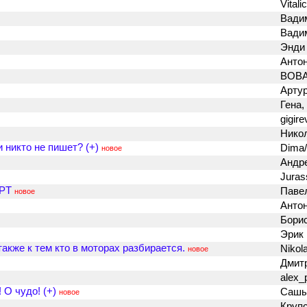
Vitali
Вади
Вади
Энди
Антон
BOB
Арту
Гена
gigir
Нико
 никто не пишет? (+)
Dima
новое
Андр
Juras
LPT
Павел
новое
Антон
Бори
Эрик
акже к тем кто в моторах разбирается.
Nikol
новое
Дмит
alex_
 О чудо! (+)
Саш
новое
Круп