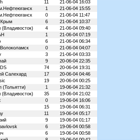
ch
11
21-06-04 16:03
м.Нефтеюганск
1
21-06-04 15:55
м.Нефтеюганск
0
21-06-04 11:47
 Крым
6
21-06-04 10:37
 (Владивосток)
4
21-06-04 09:40
AH
1
21-06-04 07:19
р
6
21-06-04 06:34
, Волоколамск
0
21-06-04 04:07
ev
3
21-06-04 03:33
лай
9
20-06-04 22:35
/DS
74
20-06-04 19:31
ей Салехард
17
20-06-04 04:46
sic
19
20-06-04 00:25
 (Тольятти)
1
19-06-04 21:32
 (Владивосток)
35
19-06-04 21:02
с
0
19-06-04 16:06
15
19-06-04 06:31
ay
11
19-06-04 05:17
рий
9
19-06-04 01:17
pavlovsk
6
19-06-04 00:58
ыч
6
19-06-04 00:58
ский
8
19-06-04 00:42