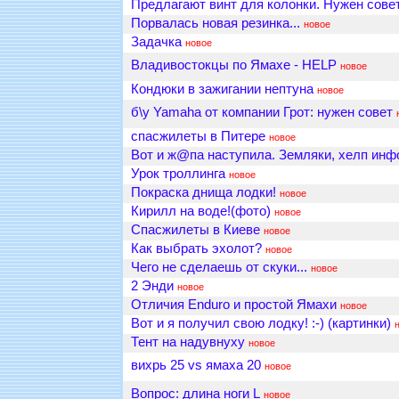
Предлагают винт для колонки. Нужен совет!
Порвалась новая резинка...
новое
Задачка
новое
Владивостокцы по Ямахе - HELP
новое
Кондюки в зажигании нептуна
новое
б\у Yamaha от компании Грот: нужен совет
спасжилеты в Питере
новое
Вот и ж@па наступила. Земляки, хелп инф
Урок троллинга
новое
Покраска днища лодки!
новое
Кирилл на воде!(фото)
новое
Спасжилеты в Киеве
новое
Как выбрать эхолот?
новое
Чего не сделаешь от скуки...
новое
2 Энди
новое
Отличия Enduro и простой Ямахи
новое
Вот и я получил свою лодку! :-) (картинки)
Тент на надувнуху
новое
вихрь 25 vs ямаха 20
новое
Вопрос: длина ноги L
новое