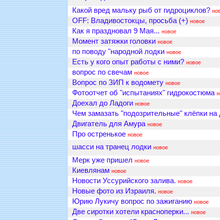
Какой вред мальку рыб от гидроциклов?
но
OFF: Владивостокцы, просьба (+)
новое
Как я праздновал 9 Мая...
новое
Момент затяжки головки
новое
по поводу "народной лодки
новое
Есть у кого опыт работы с ними?
новое
вопрос по свечам
новое
Вопрос по ЗИП к водомету
новое
Фотоотчет об "испытаниях" гидрокостюма
н
Доехал до Ладоги
новое
Чем замазать "подозрительные" клёпки на 
Двигатель для Амура
новое
Про остренькое
новое
шасси на транец лодки
новое
Мерк уже пришел
новое
Киевлянам
новое
Новости Уссурийского залива.
новое
Новые фото из Израиля.
новое
Юрию Лукичу вопрос по зажиганию
новое
Две сиротки хотели красноперки...
новое