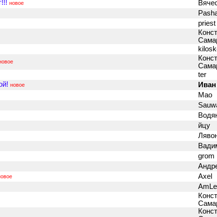
!!
Вяче
новое
Pash
pries
Конст
Сама
kilosk
Конст
новое
Сама
ter
ой!
Иван
новое
Мао
Sauw
Водя
йцу
Ляво
Вади
grom
Андр
Axel
новое
AmLe
Конст
Сама
Конст