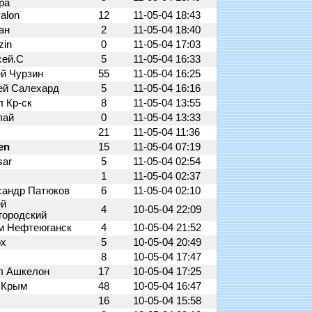
ра
valon
12
11-05-04 18:43
ан
2
11-05-04 18:40
zin
0
11-05-04 17:03
сей.С
5
11-05-04 16:33
ей Чурзин
55
11-05-04 16:25
ей Салехард
5
11-05-04 16:16
л Кр-ск
8
11-05-04 13:55
лай
0
11-05-04 13:33
21
11-05-04 11:36
en
15
11-05-04 07:19
sar
5
11-05-04 02:54
н
1
11-05-04 02:37
сандр Патюков
6
11-05-04 02:10
ей
4
10-05-04 22:09
городский
м Нефтеюганск
4
10-05-04 21:52
ox
5
10-05-04 20:49
8
10-05-04 17:47
л Ашкелон
17
10-05-04 17:25
 Крым
48
10-05-04 16:47
16
10-05-04 15:58