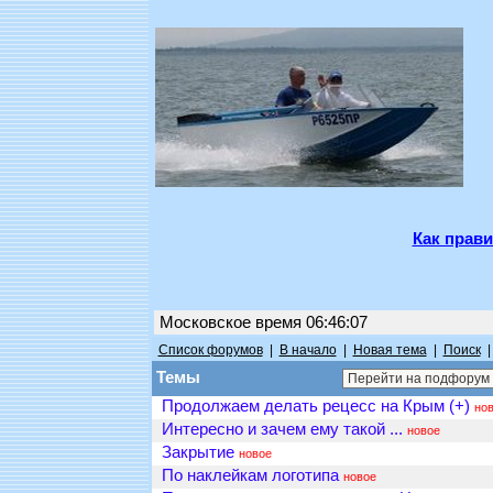
Как прави
Московское время 06:46:07
Список форумов
|
В начало
|
Новая тема
|
Поиск
Темы
Продолжаем делать рецесс на Крым (+)
но
Интересно и зачем ему такой ...
новое
Закрытие
новое
По наклейкам логотипа
новое