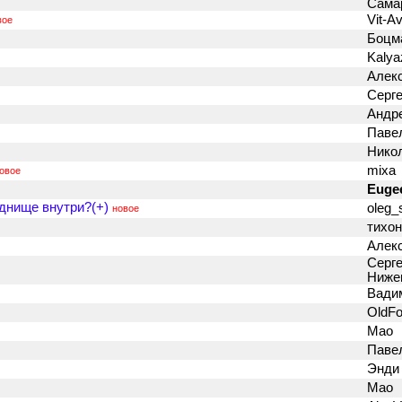
Сама
Vit-A
вое
Боцм
Kalya
Алек
Серг
Андр
Паве
Нико
mixa
овое
Euge
днище внутри?(+)
oleg_
новое
тихо
Алек
Серг
Ниже
Вади
OldF
Мао
Паве
Энди
Мао