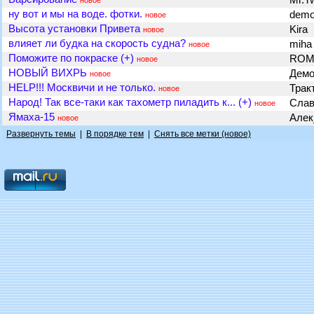
Mr.Tw
новое
ну вот и мы на воде. фотки.
dem
новое
Высота установки Привета
Kira
новое
влияет ли будка на скорость судна?
mih
новое
Поможите по покраске (+)
ROM
новое
НОВЫЙ ВИХРЬ
Дем
новое
HELP!!! Москвичи и не только.
Трак
новое
Народ! Так все-таки как тахометр пиладить к... (+)
Сла
новое
Ямаха-15
Алек
новое
Развернуть темы
|
В порядке тем
|
Снять все метки (новое)