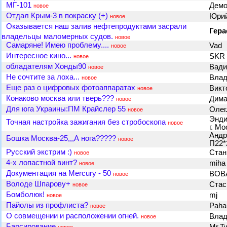
МГ-101
Дем
новое
Отдал Крым-3 в покраску (+)
Юрий
новое
Оказывается наш залив нефтепродуктами засрали
Гера
владельцы маломерных судов.
новое
Самаряне! Имею проблему....
Vad
новое
Интересное кино...
SKR
новое
обладателям Хонды90
Вад
новое
Не сочтите за лоха...
Влад
новое
Еще раз о цифровых фотоаппаратах
Викт
новое
Конаково москва или тверь???
Дим
новое
Для юга Украины:ПМ Крайслер 55
Олег
новое
Энди
Точная настройка зажигания без стробоскопа
новое
г. М
Андр
Бошка Москва-25,,,А нога?????
новое
П22
Русский экстрим :)
Ста
новое
4-х лопастной винт?
mih
новое
Документация на Mercury - 50
ВОВ
новое
Володе Шпарову+
Стас
новое
Бомболюк!
mj
новое
Пайолы из профлиста?
Pah
новое
О совмещении и расположении огней.
Влад
новое
Барсирование