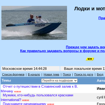
Лодки и мот
Пра
Прежде чем задать во
Как правильно задавать вопросы в форуме и по
Московское время 14:44:28
Ваше локальное время
1
Список форумов
|
В начало
|
Новая тема
|
Поиск
|
Поиск по дате
|
Вход
Темы
Авт
Отчет о путешествии в Славянский залив к В.
Ива
Мячину
новое
Мужики, кто-нибудь пользовался красками
cyri
International?
новое
Подскажите начинающему
Евге
новое