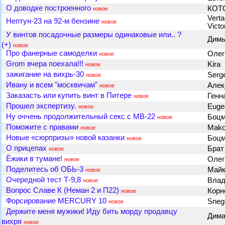
О доводке построенного
КОТ
новое
Vert
Нептун-23 на 92-м бензине
новое
Victo
У винтов посадочные размеры одинаковые или.. ?
Дим
(+)
новое
Про фанерные самоделки
Олег
новое
Grom вчера поехала!!!
Kira
новое
зажигание на вихрь-30
Serg
новое
Ивану и всем "москвичам"
Алек
новое
Заказасть или купить винт в Питере
Генн
новое
Прошел экспертизу.
Eug
новое
Ну оччень продолжительный секс с МВ-22
Боц
новое
Поможите с правами
Mak
новое
Новые «сюрпризы» новой казанки
Боц
новое
О прицепах
Брат
новое
Ёжики в тумане!
Олег
новое
Поделитесь об ОБЬ-3
Май
новое
Очередной тест Т-9,8
Влад
новое
Вопрос Славе К (Неман 2 и П22)
Корн
новое
Форсирование MERCURY 10
Sneg
новое
Держите меня мужики! Иду бить морду продавцу
Дим
вихря
новое